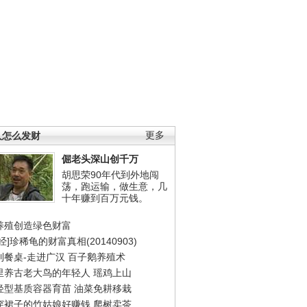
人怎么发财
更多
倔老头深山创千万
胡思荣90年代到外地闯
荡，跑运输，做生意，几
十年赚到百万元钱。
养殖创造绿色财富
经]珍稀龟的财富真相(20140903)
到餐桌-走进广汉
百子鹅养殖术
里养古老大鸟的年轻人
瑶鸡上山
轻型基质容器育苗
油菜免耕移栽
穿裙子的竹姑娘好赚钱
爬树卖茶