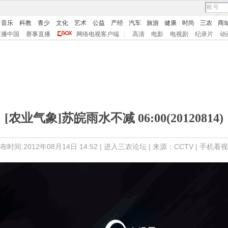
音乐
科教
青少
文化
艺术
公益
产经
汽车
旅游
健康
时尚
三农
商
直播中国
赛事直播
网络电视客户端
|
高清
电影
电视剧
纪录片
动
[农业气象]苏皖雨水不减 06:00(20120814)
布时间:2012年08月14日 14:52 |
进入三农论坛
| 来源：CCTV |
手机看视