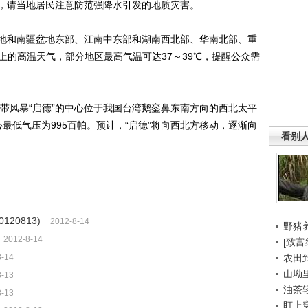
，请当地居民注意防范强降水引发的地质灾害。
和南疆盆地东部、江南中东部和湖南西北部、华南北部、重
上的高温天气，部分地区最高气温可达37～39℃，提醒公众需
带风暴“启德”的中心位于我国台湾鹅銮鼻东南方向的西北太平
最低气压为995百帕。预计，“启德”将向西北方移动，逐渐向
看别
120813)
2012-8-14
野猪
2012-8-14
[致富
8-14
农田
山坳
8-13
油茶
8-13
盯上