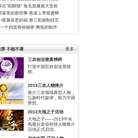
出"招财猫"
兔毛里藏着大玄机
部落里的那些事
悬崖上养殖蜜蜂
一夜暴富惹的祸
唐三彩烧制技艺
钱一个鸡蛋有啥秘密
陶笛的制作
荐 不能不看
更多
三农创业致富榜样
打造中国百姓创业英雄
榜。
2013三农人物推介
推介三农领域典型人物，
弘扬时代旋律，助力中国
梦想。
2013大地之子活动
大地之子——2013中央
电视台农业科技人物推介
活动正式启动。