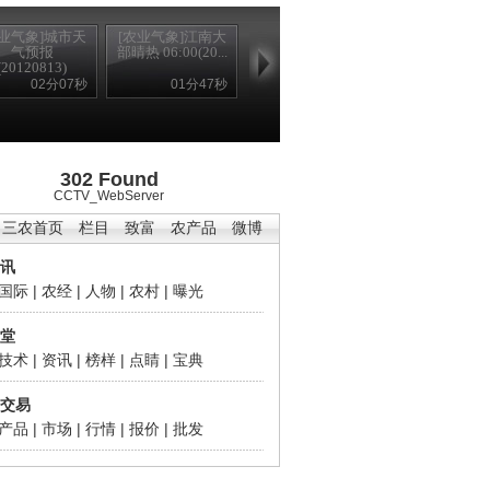
农业气象]城市天
[农业气象]江南大
气预报
部晴热 06:00(20...
(20120813)
02分07秒
01分47秒
302 Found
CCTV_WebServer
三农首页
栏目
致富
农产品
微博
讯
国际
|
农经
|
人物
|
农村
|
曝光
堂
技术
|
资讯
|
榜样
|
点睛
|
宝典
交易
产品
|
市场
|
行情
|
报价
|
批发