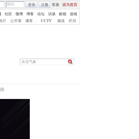
登录
注册
客服
设为首页
城
社区
微博
博客
论坛
访谈
邮箱
游戏
画片
公开课
播客
|
CCTV
频道
栏目
频