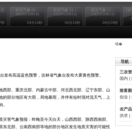
市天
农业气象 06：
农业气象 21：
农业气象 15：
[
00(20120814)
12(20120813)
13(20120813)
7秒
04分14秒
04分14秒
04分29秒
锘�
导航
三农资
台发布高温蓝色预警，吉林省气象台发布大雾黄色预警。
国内
|
西部、重庆北部、内蒙古中部、河北西北部、辽宁东部、山
致富殿
创业
|
地的部分地区有大雨，局地暴雨，并伴有短时强对流天气，上
响。
农产品
供求
|
灾害气象预报：昨晚至今天白天，山西西部、陕西西南部、
原东北部、云南西南部等地的部分地区发生地质灾害的可能性