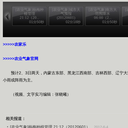
[农业气象]杨梅种
[农业气象]城市天
[农业气象]南方大
植管理
气预报
范围降水
21:12（20...
(20120601)
06:00（2...
01分50秒
02分18秒
01分50秒
>>>>>农家乐
>>>>>农业气象官网
预计2、3日两天，内蒙古东部、黑龙江西南部、吉林西部、辽宁大
小雨或阵雨为主。
（视频、文字实习编辑：张晓曦）
相关报道：
[农业气象]杨梅种植管理 21:12（20120601）
2012-6-4