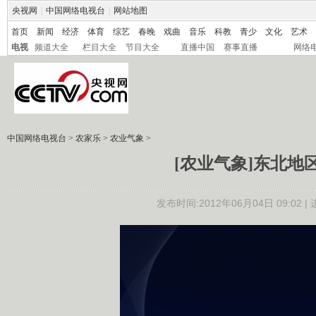
央视网
|
中国网络电视台
|
网站地图
首页
新闻
经济
体育
综艺
春晚
戏曲
音乐
科教
青少
文化
艺术
电视
频道大全
栏目大全
节目大全
直播中国
赛事直播
网络
中国网络电视台
>
农家乐
>
农业气象
>
[农业气象]东北地区多
发布时间:2012年06月04日 09:02 |