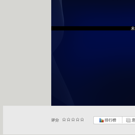
未
评分
排行榜
意