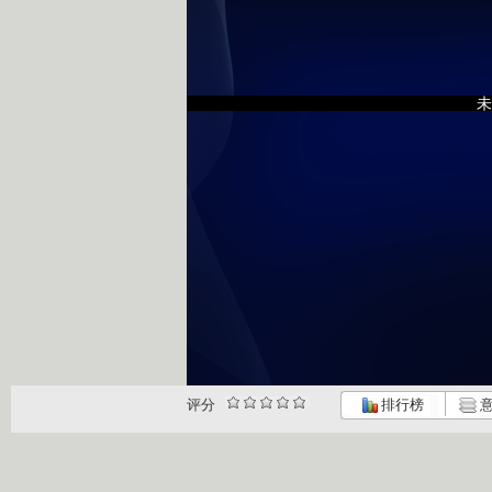
未
评分
排行榜
意