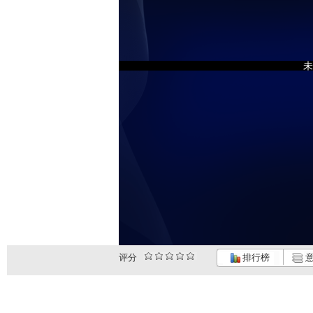
未
评分
排行榜
意