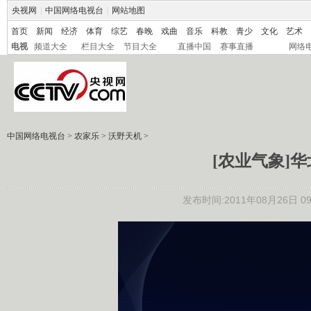
央视网
|
中国网络电视台
|
网站地图
首页
新闻
经济
体育
综艺
春晚
戏曲
音乐
科教
青少
文化
艺术
电视
频道大全
栏目大全
节目大全
直播中国
赛事直播
网络
中国网络电视台
>
农家乐
>
沃野天机
>
[农业气象]华北
发布时间:2011年08月26日 09: