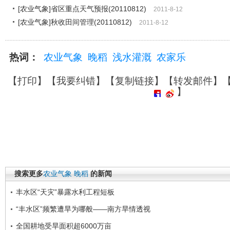
[农业气象]省区重点天气预报(20110812)
2011-8-12
[农业气象]秋收田间管理(20110812)
2011-8-12
热词：
农业气象
晚稻
浅水灌溉
农家乐
【
打印
】【
我要纠错
】【
复制链接
】【
转发邮件
】
】
搜索更多
农业气象
晚稻
的新闻
丰水区“天灾”暴露水利工程短板
“丰水区”频繁遭旱为哪般——南方旱情透视
全国耕地受旱面积超6000万亩