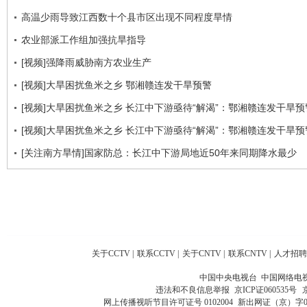
高温少雨导致江西数十个县市区出现不同程度旱情
农业部派工作组加强抗旱指导
[视频]强降雨威胁南方农业生产
[视频]大旱困扰鱼米之乡 鄂湘赣连发干旱预警
[视频]大旱困扰鱼米之乡 长江中下游亟待“解渴”：鄂湘赣连发干旱预
[视频]大旱困扰鱼米之乡 长江中下游亟待“解渴”：鄂湘赣连发干旱预
[关注南方旱情]国家防总：长江中下游局地近50年来同期降水最少
关于CCTV
|
联系CCTV
|
关于CNTV
|
联系CNTV
|
人才招聘
中国中央电视台 中国网络电
违法和不良信息举报
京ICP证060535号
网上传播视听节目许可证号 0102004
新出网证（京）字0