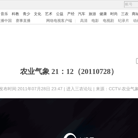
音乐
科教
青少
文化
艺术
公益
产经
汽车
旅游
健康
时尚
三农
商
直播中国
赛事直播
网络电视客户端
|
高清
电影
电视剧
纪录片
动
农业气象 21：12（20110728）
发布时间:2011年07月28日 23:47 |
进入三农论坛
| 来源：CCTV-农业气