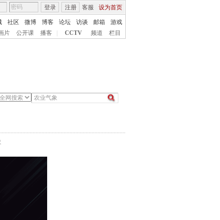
登录
注册
客服
设为首页
城
社区
微博
博客
论坛
访谈
邮箱
游戏
画片
公开课
播客
|
CCTV
频道
栏目
象