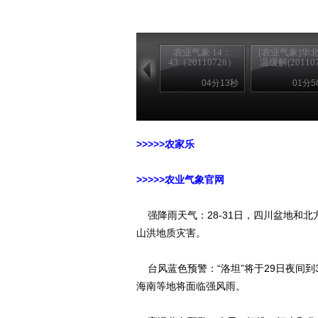
农业气象 14：
[农业气象]华
43（20110728）
温缓解(201107.
04分13秒
01分5
>>>>>农家乐
>>>>>农业气象官网
强降雨天气：28-31日，四川盆地和
山洪地质灾害。
台风蓝色预警：“洛坦”将于29日夜间到
海南等地将面临强风雨。