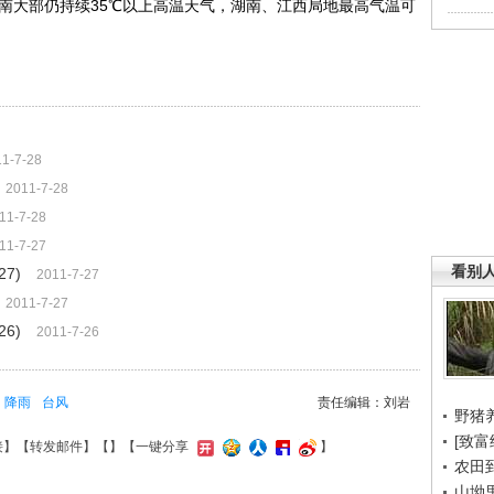
大部仍持续35℃以上高温天气，湖南、江西局地最高气温可
1-7-28
2011-7-28
11-7-28
11-7-27
看别
7)
2011-7-27
2011-7-27
6)
2011-7-26
降雨
台风
责任编辑：刘岩
野猪
[致富
接
】【
转发邮件
】【
】
【一键分享
】
农田
山坳