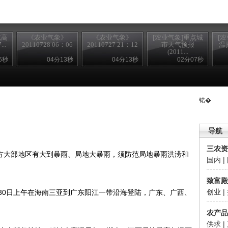
北高
《农业气象》
《农业气象》
[农业气象]重点城
[
..
20110728 06：06
20110727 21：12
市天气预报
温持
(2011...
6秒
04分13秒
04分13秒
02分07秒
锘�
导航
三农资
北方大部地区有大到暴雨、局地大暴雨，须防范局地暴雨洪涝和
国内
|
致富殿
创业
|
30日上午在海南三亚到广东阳江一带沿海登陆，广东、广西、
农产品
供求
|