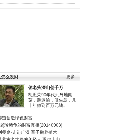
人怎么发财
更多
倔老头深山创千万
胡思荣90年代到外地闯
荡，跑运输，做生意，几
十年赚到百万元钱。
养殖创造绿色财富
经]珍稀龟的财富真相(20140903)
到餐桌-走进广汉
百子鹅养殖术
里养古老大鸟的年轻人
瑶鸡上山