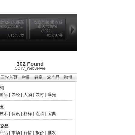
农业气象]东部高
[农业气象]重点城
续(201107...
市天气预报
(2011...
01分55秒
02分07秒
302 Found
CCTV_WebServer
三农首页
栏目
致富
农产品
微博
讯
国际
|
农经
|
人物
|
农村
|
曝光
堂
技术
|
资讯
|
榜样
|
点睛
|
宝典
交易
产品
|
市场
|
行情
|
报价
|
批发