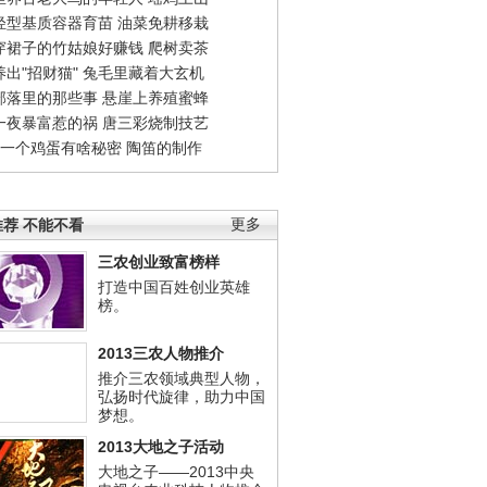
轻型基质容器育苗
油菜免耕移栽
穿裙子的竹姑娘好赚钱
爬树卖茶
出"招财猫"
兔毛里藏着大玄机
部落里的那些事
悬崖上养殖蜜蜂
一夜暴富惹的祸
唐三彩烧制技艺
钱一个鸡蛋有啥秘密
陶笛的制作
荐 不能不看
更多
三农创业致富榜样
打造中国百姓创业英雄
榜。
2013三农人物推介
推介三农领域典型人物，
弘扬时代旋律，助力中国
梦想。
2013大地之子活动
大地之子——2013中央