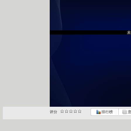
未
评分
排行榜
意