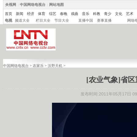
央视网
|
中国网络电视台
|
网站地图
首页
新闻
经济
体育
综艺
春晚
戏曲
音乐
科教
青少
文化
艺术
电视
频道大全
栏目大全
节目大全
直播中国
赛事直播
网络
中国网络电视台
>
农家乐
>
沃野天机
>
[农业气象]省区重
发布时间:2011年05月17日 09: