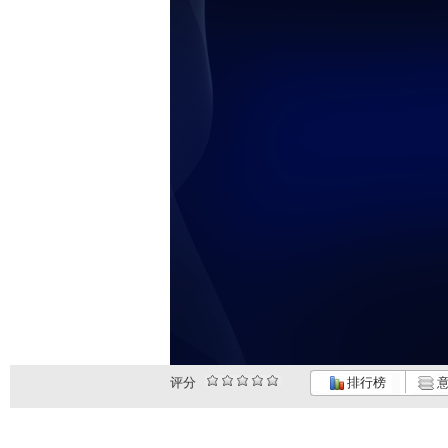
未
评分
排行榜
意