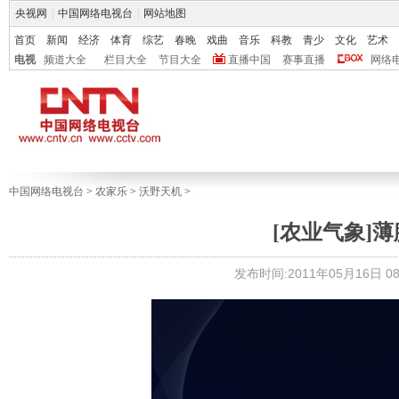
央视网
|
中国网络电视台
|
网站地图
首页
新闻
经济
体育
综艺
春晚
戏曲
音乐
科教
青少
文化
艺术
电视
频道大全
栏目大全
节目大全
直播中国
赛事直播
网络
中国网络电视台
>
农家乐
>
沃野天机
>
[农业气象]薄膜
发布时间:2011年05月16日 08: