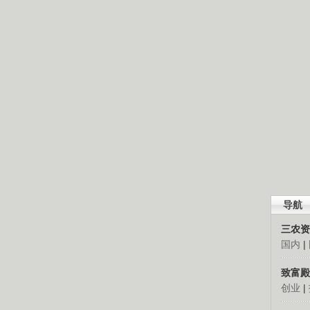
导航
三农资
国内
|
致富殿
创业
|