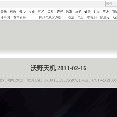
音乐
科教
青少
文化
艺术
公益
产经
汽车
旅游
健康
时尚
三农
商
直播中国
赛事直播
网络电视客户端
|
高清
电影
电视剧
纪录片
动
沃野天机 2011-02-16
发布时间:2011年02月16日 06:38 |
进入三农论坛
| 来源：CCTV-沃野天