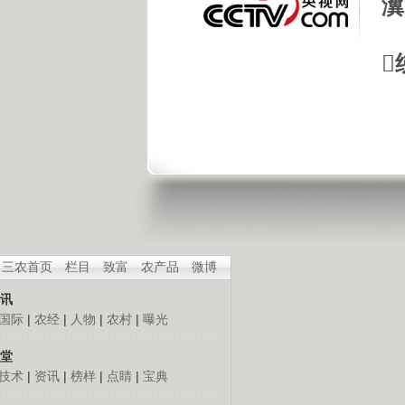
瀵

三农首页
栏目
致富
农产品
微博
讯
国际
|
农经
|
人物
|
农村
|
曝光
堂
技术
|
资讯
|
榜样
|
点睛
|
宝典