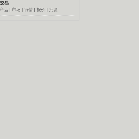
交易
产品
|
市场
|
行情
|
报价
|
批发
人怎么发财
更多
倔老头深山创千万
胡思荣90年代到外地闯
荡，跑运输，做生意，几
十年赚到百万元钱。
养殖创造绿色财富
经]珍稀龟的财富真相(20140903)