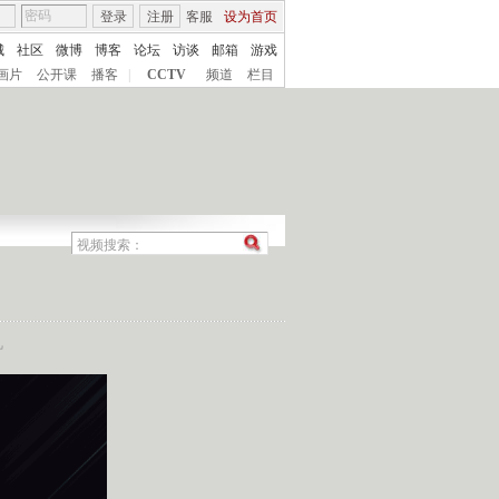
登录
注册
客服
设为首页
城
社区
微博
博客
论坛
访谈
邮箱
游戏
画片
公开课
播客
|
CCTV
频道
栏目
机