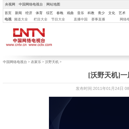
央视网
|
中国网络电视台
|
网站地图
首页
新闻
经济
体育
综艺
春晚
戏曲
音乐
科教
青少
文化
艺术
电视
频道大全
栏目大全
节目大全
直播中国
赛事直播
网络
中国网络电视台
>
农家乐
>
沃野天机
>
[沃野天机]一周
发布时间:2011年01月24日 08: