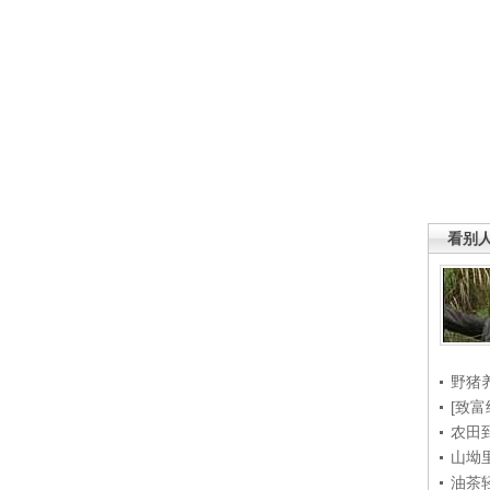
看别
野猪
[致富
农田
山坳
油茶