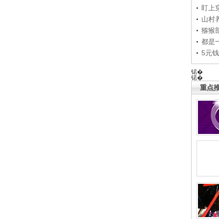
盯上
山村养
猕猴
都是
5元
锘�
锘�
重点推