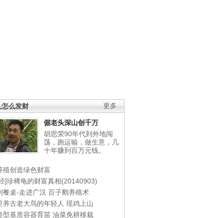
人怎么发财
更多
倔老头深山创千万
胡思荣90年代到外地闯
荡，跑运输，做生意，几
十年赚到百万元钱。
养殖创造绿色财富
经]珍稀龟的财富真相(20140903)
到餐桌-走进广汉
百子鹅养殖术
里养古老大鸟的年轻人
瑶鸡上山
轻型基质容器育苗
油菜免耕移栽