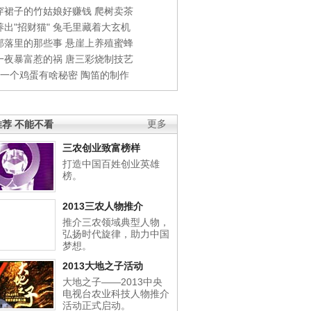
穿裙子的竹姑娘好赚钱
爬树卖茶
出"招财猫"
兔毛里藏着大玄机
部落里的那些事
悬崖上养殖蜜蜂
一夜暴富惹的祸
唐三彩烧制技艺
钱一个鸡蛋有啥秘密
陶笛的制作
荐 不能不看
更多
三农创业致富榜样
打造中国百姓创业英雄
榜。
2013三农人物推介
推介三农领域典型人物，
弘扬时代旋律，助力中国
梦想。
2013大地之子活动
大地之子——2013中央
电视台农业科技人物推介
活动正式启动。