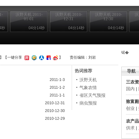
-
沃野天机 2011-
沃野天机 2010-
沃野天机 2010-
沃
01-01
12-31
12-30
4秒
04分14秒
04分14秒
04分14秒
锘�
】
【一键分享
】
责任编辑：刘岩
热词推荐
导航
沃野天机
2011-1-3
三农资
气象农情
2011-1-2
国内
|
省区天气预报
2011-1-1
致富殿
病虫预报
2010-12-31
创业
|
2010-12-30
2010-12-29
农产品
供求
|