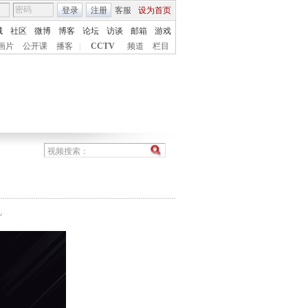
登录
注册
客服
设为首页
城
社区
微博
博客
论坛
访谈
邮箱
游戏
画片
公开课
播客
|
CCTV
频道
栏目
机