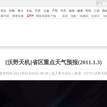
音乐
科教
青少
文化
艺术
公益
产经
汽车
旅游
健康
时尚
三农
商
直播中国
赛事直播
网络电视客户端
|
高清
电影
电视剧
纪录片
动
[沃野天机]省区重点天气预报(2011.1.3)
发布时间:2011年01月04日 08:29 |
进入复兴论坛
| 来源：CCTV-沃野天