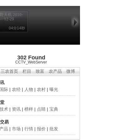
野天机 2010-
12-29
04分14秒
302 Found
CCTV_WebServer
三农首页
栏目
致富
农产品
微博
讯
国际
|
农经
|
人物
|
农村
|
曝光
堂
技术
|
资讯
|
榜样
|
点睛
|
宝典
交易
产品
|
市场
|
行情
|
报价
|
批发