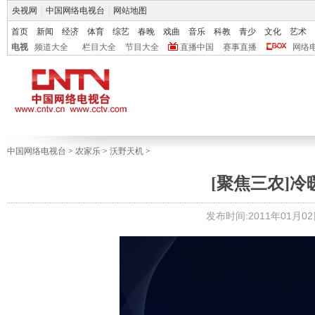
央视网
|
中国网络电视台
|
网站地图
首页
新闻
经济
体育
综艺
春晚
戏曲
音乐
科教
青少
文化
艺术
电视
频道大全
栏目大全
节目大全
直播中国
赛事直播
网络
中国网络电视台
>
农家乐
>
沃野天机
>
[聚焦三农]冷暖
发布时间:2011年01月02日 