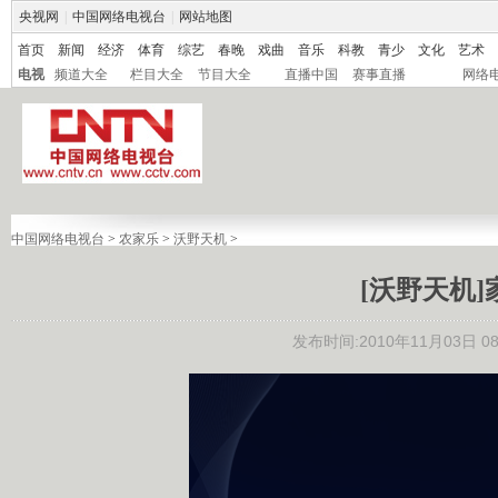
央视网
|
中国网络电视台
|
网站地图
首页
新闻
经济
体育
综艺
春晚
戏曲
音乐
科教
青少
文化
艺术
电视
频道大全
栏目大全
节目大全
直播中国
赛事直播
网络
中国网络电视台
>
农家乐
>
沃野天机
>
[沃野天机]家畜
发布时间:2010年11月03日 08: