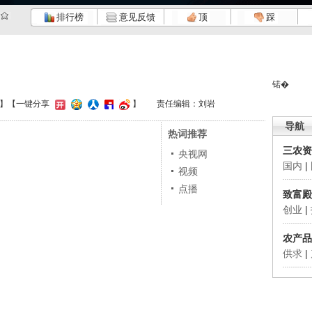
排行榜
意见反馈
顶
踩
锘�
】
【一键分享
】
责任编辑：刘岩
导航
热词推荐
三农资
央视网
国内
|
视频
点播
致富殿
创业
|
农产品
供求
|