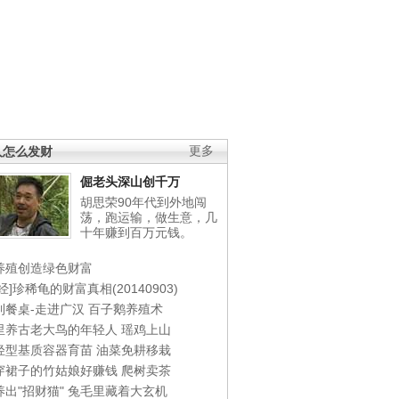
人怎么发财
更多
倔老头深山创千万
胡思荣90年代到外地闯
荡，跑运输，做生意，几
十年赚到百万元钱。
养殖创造绿色财富
经]珍稀龟的财富真相(20140903)
到餐桌-走进广汉
百子鹅养殖术
里养古老大鸟的年轻人
瑶鸡上山
轻型基质容器育苗
油菜免耕移栽
穿裙子的竹姑娘好赚钱
爬树卖茶
出"招财猫"
兔毛里藏着大玄机