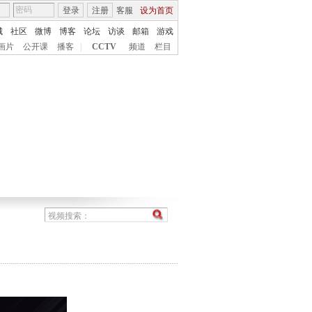
登录
注册
客服
设为首页
城
社区
微博
博客
论坛
访谈
邮箱
游戏
画片
公开课
播客
|
CCTV
频道
栏目