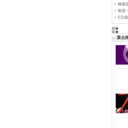
猕猴
都是
5元
锘�
锘�
重点推