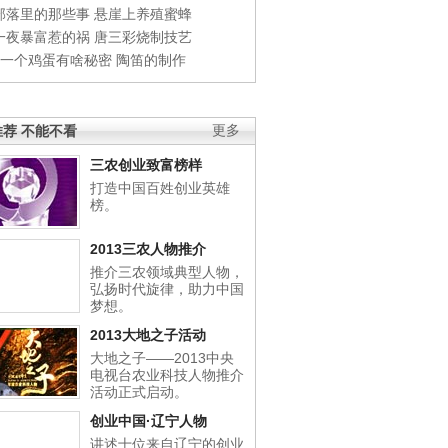
部落里的那些事
悬崖上养殖蜜蜂
一夜暴富惹的祸
唐三彩烧制技艺
钱一个鸡蛋有啥秘密
陶笛的制作
荐 不能不看
更多
三农创业致富榜样
打造中国百姓创业英雄
榜。
2013三农人物推介
推介三农领域典型人物，
弘扬时代旋律，助力中国
梦想。
2013大地之子活动
大地之子——2013中央
电视台农业科技人物推介
活动正式启动。
创业中国·辽宁人物
讲述十位来自辽宁的创业