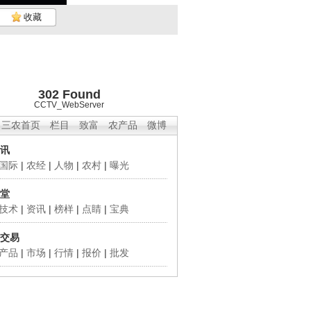
收藏
302 Found
CCTV_WebServer
三农首页
栏目
致富
农产品
微博
讯
国际
|
农经
|
人物
|
农村
|
曝光
堂
技术
|
资讯
|
榜样
|
点睛
|
宝典
交易
产品
|
市场
|
行情
|
报价
|
批发