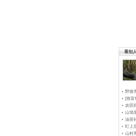
看别
野猪
[致富
农田
山坳
油茶
盯上
山村养