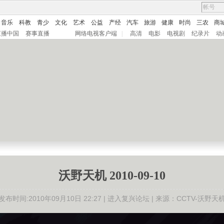
音乐
科教
青少
文化
艺术
公益
产经
汽车
旅游
健康
时尚
三农
商
直播中国
赛事直播
网络电视客户端
|
高清
电影
电视剧
纪录片
动
沃野天机 2010-09-10
发布时间:2010年09月10日 22:27 |
进入复兴论坛
| 来源：CCTV-沃野天