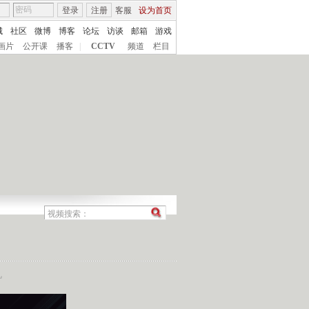
登录
注册
客服
设为首页
城
社区
微博
博客
论坛
访谈
邮箱
游戏
画片
公开课
播客
|
CCTV
频道
栏目
机