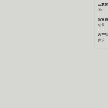
三农资
国内
|
致富殿
创业
|
农产品
供求
|
看别