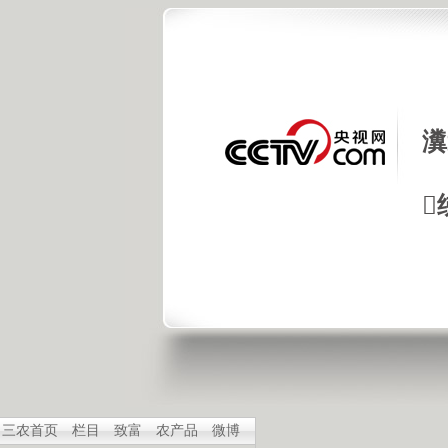
瀵

三农首页
栏目
致富
农产品
微博