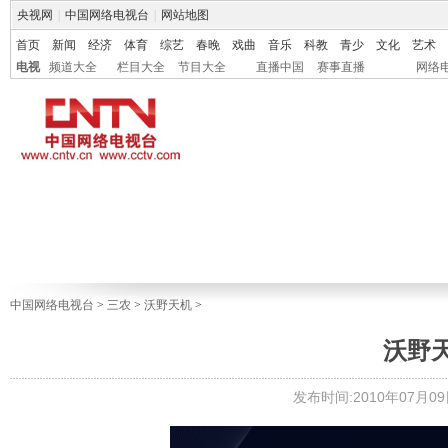
央视网
|
中国网络电视台
|
网站地图
首页
新闻
经济
体育
综艺
春晚
戏曲
音乐
科教
青少
文化
艺术
电视
频道大全
栏目大全
节目大全
直播中国
赛事直播
网络
中国网络电视台
>
三农
>
沃野天机
>
沃野天机
发布时间:2010年07月09日 