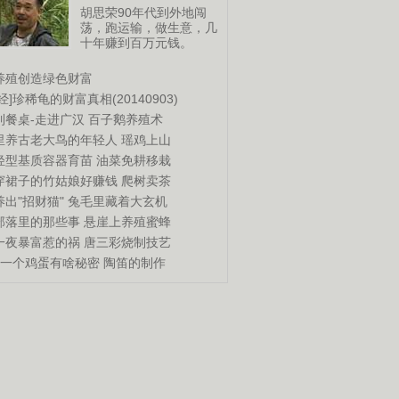
胡思荣90年代到外地闯
荡，跑运输，做生意，几
十年赚到百万元钱。
养殖创造绿色财富
经]珍稀龟的财富真相(20140903)
到餐桌-走进广汉
百子鹅养殖术
里养古老大鸟的年轻人
瑶鸡上山
轻型基质容器育苗
油菜免耕移栽
穿裙子的竹姑娘好赚钱
爬树卖茶
出"招财猫"
兔毛里藏着大玄机
部落里的那些事
悬崖上养殖蜜蜂
一夜暴富惹的祸
唐三彩烧制技艺
钱一个鸡蛋有啥秘密
陶笛的制作
荐 不能不看
更多
三农创业致富榜样
打造中国百姓创业英雄
榜。