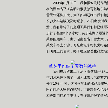
2008年1月25日，我和摄像黄明作为
在的湖南省平江县明泊素质教育基地仍然
雪天气还将加大，为了如期赶制出我们拍
长沙火车站以便及时返京。26日出发时
滑，所有带轮子的交通工具我们都已经看
步行了整整3个多小时，徒步走到了最近
乘客的顺风车，由于湖南全省下雪太大，
乘火车再去长沙，可是出租车司机觉得路
们俩再三的请求，终于答应冒着生命危险
草丛里也结了无数的冰柱
我们在汨罗乘上了从河南信阳开往湛江
捞刀河站停下来了，因为冰雪天气使前方
停了10个小时，这时候车上的水已经喝
附近想给大家买点吃的，可是却什么也没
相关部门打通了电话，在详细汇报了情况