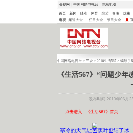
央视网
|
中国网络电视台
|
网站地图
首页
新闻
经济
体育
综艺
春晚
戏曲
电视
频道大全
栏目大全
节目大全
中国网络电视台
>
三农
>
2010生活567
>
编导手
《生活567》“问题少年
发布时间:2010年06月23日
点击进入：《生活567》首页
寒冷的天气让芭蕉叶也结了冰