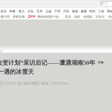
音乐
科教
青少
文化
艺术
公益
产经
汽车
旅游
健康
时尚
三农
商
直播中国
赛事直播
网络电视客户端
|
高清
电影
电视剧
纪录片
动
记
>
改变计划”采访后记——遭遇湖南50年
锘�
一遇的冰雪天
 19:19 |
进入娱乐城堡
| 来源：CCTV.com