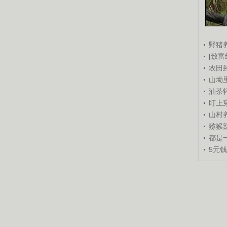
野猪
[致富
农田
山坳
油茶
盯上
山村养
猕猴
都是
5元
锘�
锘�
重点推