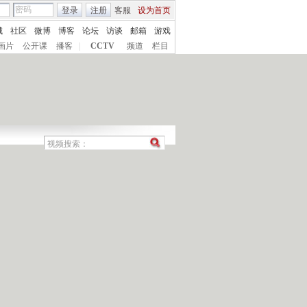
登录
注册
客服
设为首页
城
社区
微博
博客
论坛
访谈
邮箱
游戏
画片
公开课
播客
|
CCTV
频道
栏目