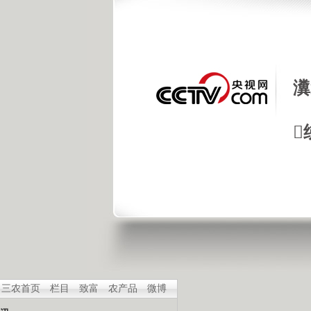
瀵

三农首页
栏目
致富
农产品
微博