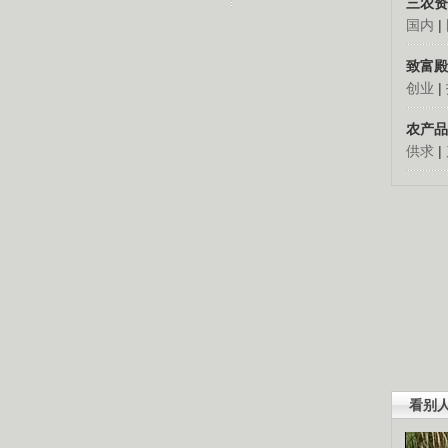
三农资
国内
|
致富殿
创业
|
农产品
供求
|
看别