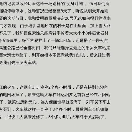
随访记者继续经历着这样一场别样的“变身计划”。25日我们所
继续停电停水，这种窘况已经整整8天了，听说从明天开始雨
摄的这期节目，我和黄明商量后决定26号无论如何得赶往湖南
我们才发现，由于培训基地所在的村子是在山里面，加上雪大路
不见了，我和摄像索性只能肩背手拎着大大小小8件摄像器材
的伍市镇里，好不容易拦上了一辆出租车，还是搭了一段别的
高速公路已经全部封闭，我们只能选择去最近的汨罗火车站搭
面太滑太危险了，刚开始根本不愿意载我们过去，后来经过我
送我们去汨罗火车站。
的火车，这辆车走走停停2个多小时后，还是在快到长沙的
的电网坏掉了，原来这辆火车在到达汨罗之前就已经在岳阳站
完了，饭菜也所剩无几，连方便面也早就没有了，列车员下车去
有买到，火车就这样一直停了3个多小时，最后列车长给铁路
后，很快工人就来抢修了，3个多小时后火车终于又启动了。