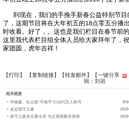
到现在，我们的手挽手新春公益特别节目
了，这期节目将在大年初五的18点零五分播
时收看。好了，。这也是我们栏目在春节前
这里我代表栏目组全体人员给大家拜年了，
家团圆，虎年吉祥！
【
打印
】 【
复制链接
】【
转发邮件
】
【一键分享
辑：刘岩
相关链接
毕铭鑫、杜云获“手挽手”行动代言人称号
201
走近留守儿童
2010
留守儿童来京夏令营 与父母团聚享亲情
2010