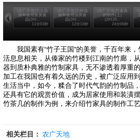
[农广天地]怎么选
[农广天地]怎样选
[农广天地]竹家具
择和食用鱼类食
购和食用油类食
的制作(上)
品(201...
品(201...
(20120...
11分03秒
12分10秒
24分06秒
我国素有“竹子王国”的美誉，千百年来，
活息息相关，从傣家的竹楼到江南的竹廊，
器到质朴典雅的竹制家具，无不渗透着厚重
加工在我国也有着久远的历史，被广泛应用
生活当中，如今，糅合了时代气韵的竹制品
还具有它的观赏价值，成为居家使用和装潢
竹茶几的制作为例，来介绍竹家具的制作工
相关栏目：
农广天地