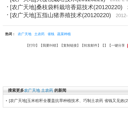
[农广天地]桑枝袋料栽培香菇技术(20120220)
[农广天地]五指山猪养殖技术(20120220)
2012-
热词：
农广天地
土农药
省钱
蔬菜种植
【
打印
】【
我要纠错
】【
复制链接
】【
转发邮件
】【
】
【一键分享
搜索更多
农广天地
土农药
的新闻
[农广天地]玉米秸秆全覆盖抗旱种植技术、巧制土农药 省钱又见效(201