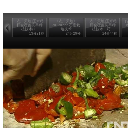
[农广天地]玉米秸
《农广天地》
[农广天地]玉米秸
秆全覆盖抗旱种
20120222 石榴栽
秆全覆盖抗旱种
植技术(2...
培技术
植技术、巧...
13分21秒
24分29秒
24分44秒