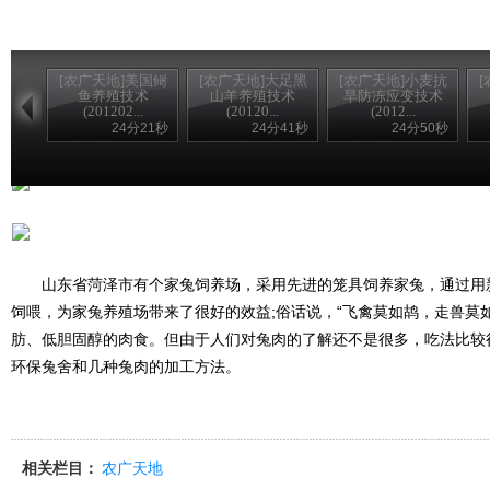
[农广天地]美国鲥
[农广天地]大足黑
[农广天地]小麦抗
鱼养殖技术
山羊养殖技术
旱防冻应变技术
(201202...
(20120...
(2012...
24分21秒
24分41秒
24分50秒
山东省菏泽市有个家兔饲养场，采用先进的笼具饲养家兔，通过用
饲喂，为家兔养殖场带来了很好的效益;俗话说，“飞禽莫如鸪，走兽莫如
肪、低胆固醇的肉食。但由于人们对兔肉的了解还不是很多，吃法比较
环保兔舍和几种兔肉的加工方法。
相关栏目：
农广天地