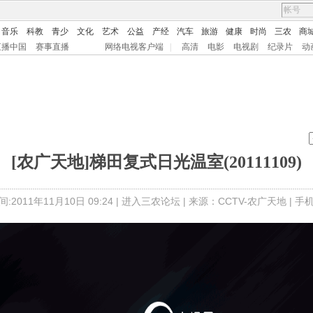
音乐
科教
青少
文化
艺术
公益
产经
汽车
旅游
健康
时尚
三农
商
直播中国
赛事直播
网络电视客户端
|
高清
电影
电视剧
纪录片
动
[农广天地]梯田复式日光温室(20111109)
:2011年11月10日 09:24 |
进入三农论坛
| 来源：CCTV-农广天地 |
手