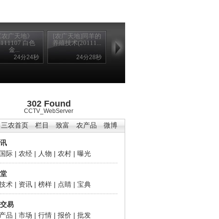
《农广天地》
[农广天地]同羊的
0111107 白色
养殖技术(20111...
金...
24分24秒
24分28秒
302 Found
CCTV_WebServer
三农首页
栏目
致富
农产品
微博
讯
国际
|
农经
|
人物
|
农村
|
曝光
堂
技术
|
资讯
|
榜样
|
点睛
|
宝典
交易
产品
|
市场
|
行情
|
报价
|
批发