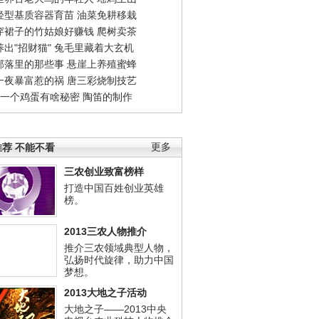
轻型基质容器育苗
油菜免耕移栽
穿裙子的竹姑娘好赚钱
爬树卖茶
出"招财猫"
兔毛里藏着大玄机
部落里的那些事
悬崖上养殖蜜蜂
一夜暴富惹的祸
唐三彩烧制技艺
钱一个鸡蛋有啥秘密
陶笛的制作
荐 不能不看
更多
三农创业致富榜样
打造中国百姓创业英雄
榜。
2013三农人物推介
推介三农领域典型人物，
弘扬时代旋律，助力中国
梦想。
2013大地之子活动
大地之子——2013中央