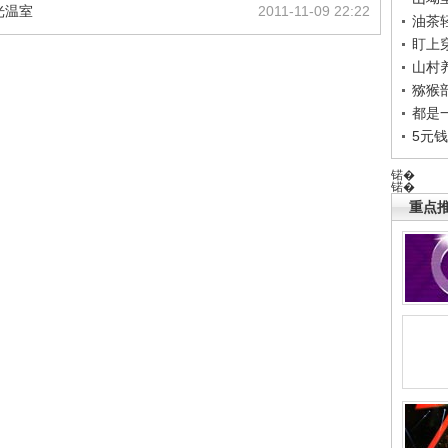
光温室
2011-11-09 22:22
油茶
盯上
山村养
猕猴
都是
5元
锘�
锘�
重点推