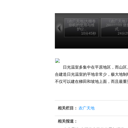
[农广天地]大棚卷
《农广天地
帘机的使用与维
20111109 便
护(2...
式...
10分45秒
24分2
日光温室多集中在平原地区，而山区、
合建造日光温室的平地非常少，极大地制
不仅可以建在梯田和坡地上面，而且最重
相关栏目：
农广天地
相关报道：