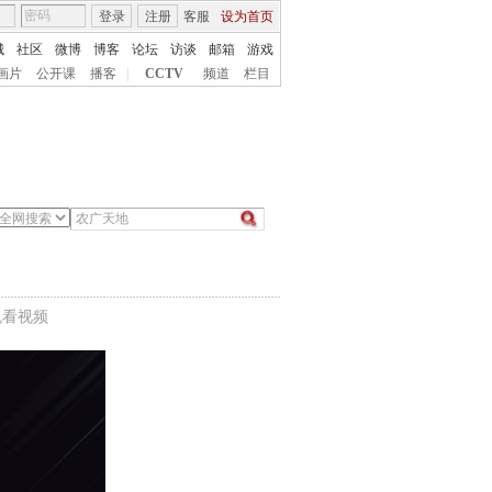
登录
注册
客服
设为首页
城
社区
微博
博客
论坛
访谈
邮箱
游戏
画片
公开课
播客
|
CCTV
频道
栏目
机看视频