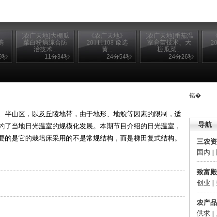
》
[农广天地]大棚瓜
《农广天地》
[农广天地]番茄温
携
菜白粉病综合防
20111108 豫选
室育苗技术、大
2
治技术...
黄...
棚瓜菜...
9秒
11分34秒
24分54秒
24分26秒
锘�
半山区，以及丘陵地带，由于地形、地貌等因素的限制，适
导航
约了当地日光温室的规模化发展。本期节目介绍的日光温室，
要的是它的栽培床采用的不是常规结构，而是梯田复式结构。
三农资
国内
|
致富殿
创业
|
农产品
供求
|