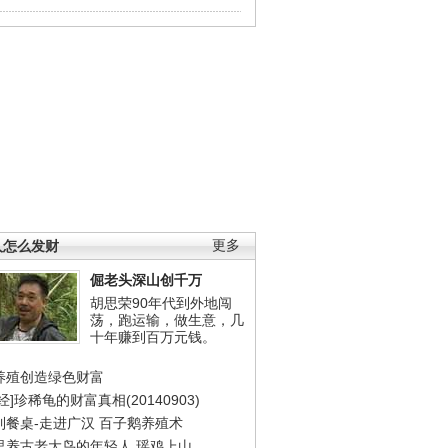
人怎么发财
更多
倔老头深山创千万
胡思荣90年代到外地闯
荡，跑运输，做生意，几
十年赚到百万元钱。
养殖创造绿色财富
经]珍稀龟的财富真相(20140903)
到餐桌-走进广汉
百子鹅养殖术
里养古老大鸟的年轻人
瑶鸡上山