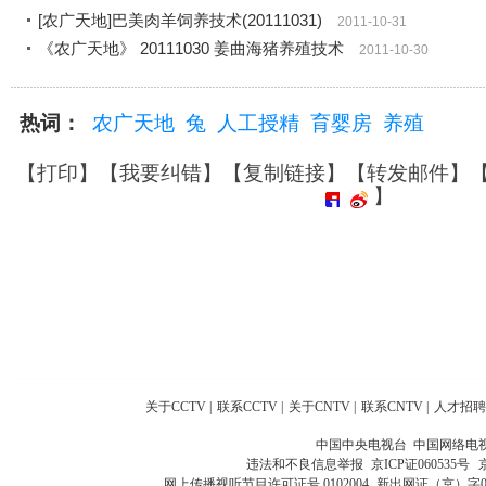
[农广天地]巴美肉羊饲养技术(20111031)
2011-10-31
《农广天地》 20111030 姜曲海猪养殖技术
2011-10-30
热词：
农广天地
兔
人工授精
育婴房
养殖
【
打印
】【
我要纠错
】【
复制链接
】【
转发邮件
】
】
关于CCTV
|
联系CCTV
|
关于CNTV
|
联系CNTV
|
人才招聘
中国中央电视台 中国网络电
违法和不良信息举报
京ICP证060535号
网上传播视听节目许可证号 0102004
新出网证（京）字0