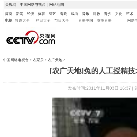
央视网
|
中国网络电视台
|
网站地图
首页
新闻
经济
体育
综艺
春晚
戏曲
音乐
科教
青少
文化
艺术
电视
频道大全
栏目大全
节目大全
直播中国
赛事直播
网络
中国网络电视台
>
农家乐
>
农广天地
>
[农广天地]兔的人工授精技术
发布时间:2011年11月03日 16:37 |