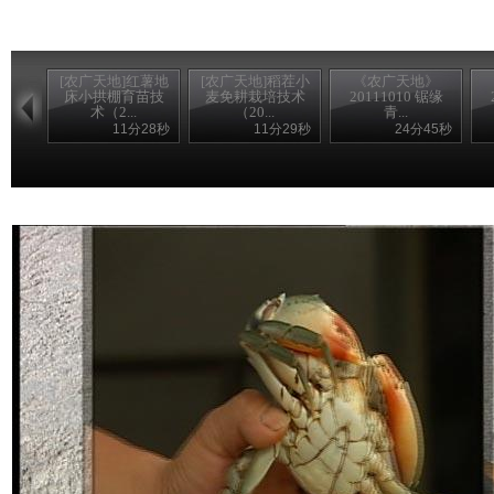
[农广天地]红薯地
[农广天地]稻茬小
《农广天地》
床小拱棚育苗技
麦免耕栽培技术
20111010 锯缘
术（2...
（20...
青...
11分28秒
11分29秒
24分45秒