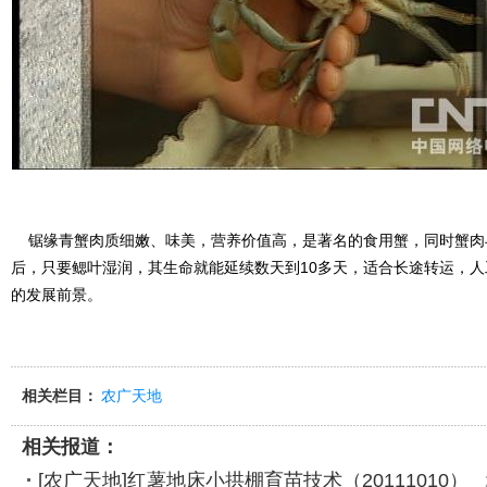
锯缘青蟹肉质细嫩、味美，营养价值高，是著名的食用蟹，同时蟹肉
后，只要鳃叶湿润，其生命就能延续数天到10多天，适合长途转运，
的发展前景。
相关栏目：
农广天地
相关报道：
[农广天地]红薯地床小拱棚育苗技术（20111010）