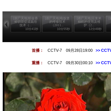
[农广天地]郁金香
[农广天地]电饭煲
[农广天地]豆浆米
鲜切花促成栽培
的维修技术
糊机的使用及维
技术（...
（2011...
护（2...
10分41秒
10分55秒
12分49秒
首播：
CCTV-7 09月28日19:00
>> CC
重播：
CCTV-7 09月30日00:10
>> CC