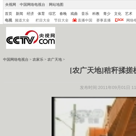
央视网
|
中国网络电视台
|
网站地图
首页
新闻
经济
体育
综艺
春晚
戏曲
音乐
科教
青少
文化
艺术
电视
频道大全
栏目大全
节目大全
直播中国
赛事直播
网络
中国网络电视台
>
农家乐
>
农广天地
>
[农广天地]秸秆揉搓机
发布时间:2011年09月01日 11: