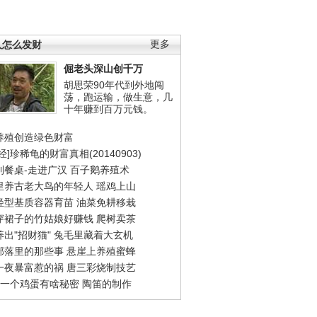
人怎么发财
更多
倔老头深山创千万
胡思荣90年代到外地闯
荡，跑运输，做生意，几
十年赚到百万元钱。
养殖创造绿色财富
经]珍稀龟的财富真相(20140903)
到餐桌-走进广汉
百子鹅养殖术
里养古老大鸟的年轻人
瑶鸡上山
轻型基质容器育苗
油菜免耕移栽
穿裙子的竹姑娘好赚钱
爬树卖茶
出"招财猫"
兔毛里藏着大玄机
部落里的那些事
悬崖上养殖蜜蜂
一夜暴富惹的祸
唐三彩烧制技艺
钱一个鸡蛋有啥秘密
陶笛的制作