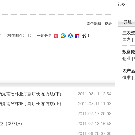
锘�
导航
责任编辑：刘岩
三农资
接
】【
转发邮件
】【
】
【一键分享
】
国内
|
致富殿
创业
|
农产品
供求
|
湖南省林业厅副厅长 柏方敏(下)
2011-08-11 12:54
湖南省林业厅副厅长 柏方敏(上)
2011-08-11 11:03
议
2011-07-17 20:08
天空（网络版）
2011-07-13 16:58
2011-06-28 07:00