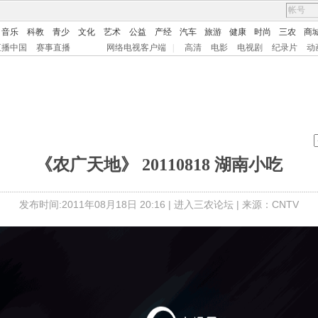
音乐
科教
青少
文化
艺术
公益
产经
汽车
旅游
健康
时尚
三农
商
直播中国
赛事直播
网络电视客户端
|
高清
电影
电视剧
纪录片
动
《农广天地》 20110818 湖南小吃
发布时间:2011年08月18日 20:16 |
进入三农论坛
| 来源：CNTV