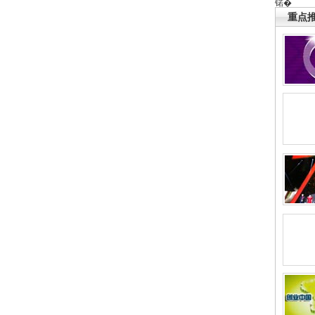
锘�
重点推