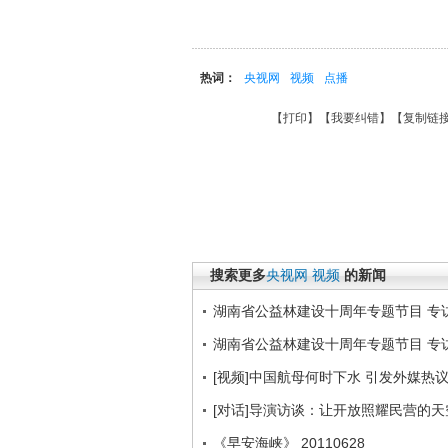
热词：
央视网
视频
点播
【
打印
】【
我要纠错
】【
复制链
搜索更多
央视网
视频
的新闻
湖南省公益林建设十周年专题节目 专访
湖南省公益林建设十周年专题节目 专访
[视频]中国航母何时下水 引发外媒热
[对话]导演访谈：让开放照耀民营的
《早安海峡》 20110628