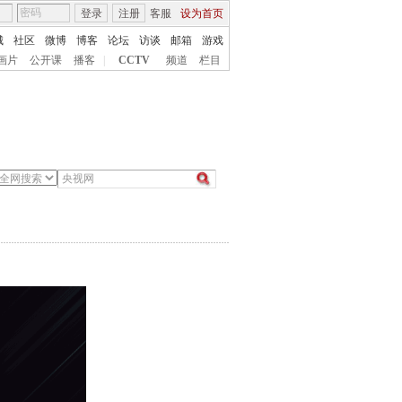
登录
注册
客服
设为首页
城
社区
微博
博客
论坛
访谈
邮箱
游戏
画片
公开课
播客
|
CCTV
频道
栏目