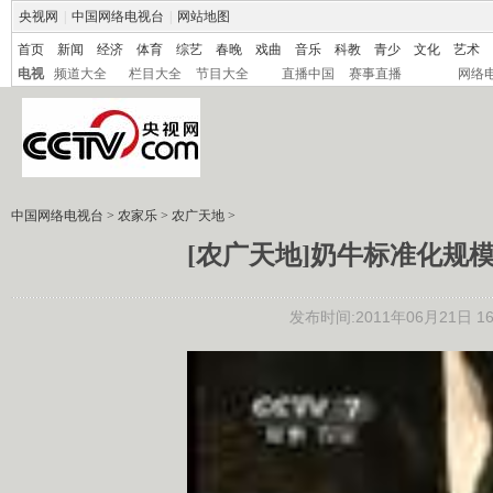
央视网
|
中国网络电视台
|
网站地图
首页
新闻
经济
体育
综艺
春晚
戏曲
音乐
科教
青少
文化
艺术
电视
频道大全
栏目大全
节目大全
直播中国
赛事直播
网络
中国网络电视台
>
农家乐
>
农广天地
>
[农广天地]奶牛标准化规模
发布时间:2011年06月21日 16: