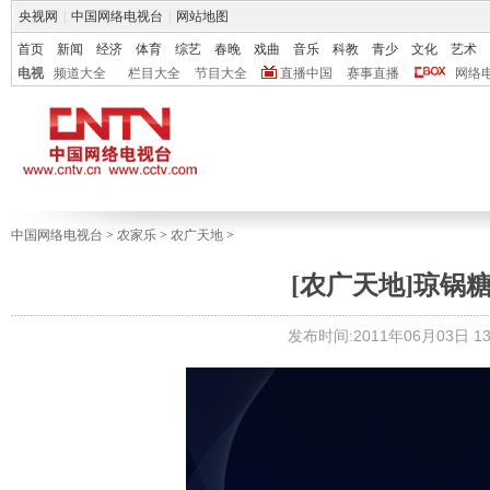
央视网
|
中国网络电视台
|
网站地图
首页
新闻
经济
体育
综艺
春晚
戏曲
音乐
科教
青少
文化
艺术
电视
频道大全
栏目大全
节目大全
直播中国
赛事直播
网络
中国网络电视台
>
农家乐
>
农广天地
>
[农广天地]琼锅糖
发布时间:2011年06月03日 13: