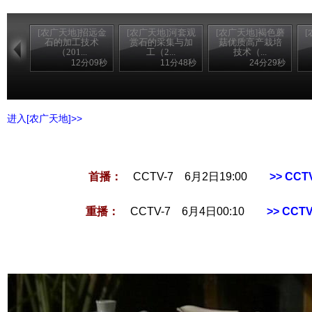
[农广天地]招远金
[农广天地]河套观
[农广天地]褐色蘑
石的加工技术
赏石的采集与加
菇优质高产栽培
（201...
工（2...
技术（...
12分09秒
11分48秒
24分29秒
进入[农广天地]>>
首播：
CCTV-7 6月2日19:00
>> CC
重播：
CCTV-7 6月4日00:10
>> CC