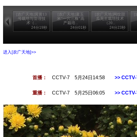
[农广天地]冀黄13
[农广天地]夏玉
[农广天地]网纹甜
号栽培与管理技
米“一穴三株”高
瓜无土栽培技术
术（...
产栽培...
（20...
24分19秒
24分01秒
24分23秒
进入[农广天地]>>
首播：
CCTV-7 5月24日14:58
>> CCT
重播：
CCTV-7 5月25日06:05
>> CCT