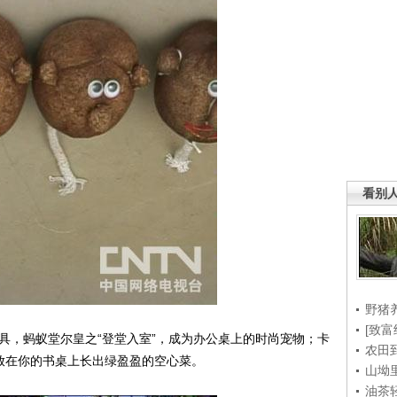
看别
野猪
[致富
，蚂蚁堂尔皇之“登堂入室”，成为办公桌上的时尚宠物；卡
农田
，放在你的书桌上长出绿盈盈的空心菜。
山坳
油茶