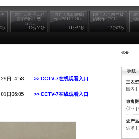
石画
[农广天地]手工鞋
[农广天地]埙的制
[农广天地]蚕丝被
[
垫的制作工艺
作（2011.1.28）
的制作（2011.1...
球的
（201...
0秒
12分01秒
11分58秒
12分07秒
锘�
导航
月29日14:58
>> CCTV-7在线观看入口
三农资
国内
|
月01日06:05
>> CCTV-7在线观看入口
致富殿
创业
|
农产品
供求
|