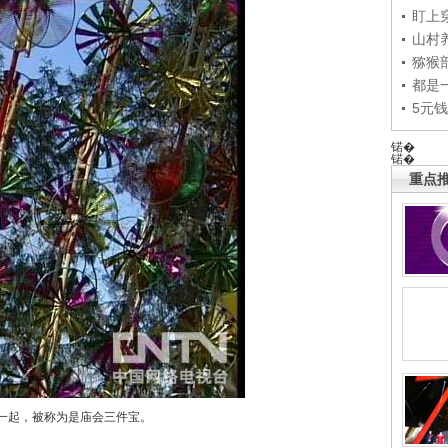
盯上
山村养
猕猴
都是
5元
锘�
锘�
重点推
一起，被称为是庙会三件宝。