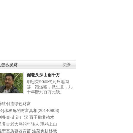
人怎么发财
更多
倔老头深山创千万
胡思荣90年代到外地闯
荡，跑运输，做生意，几
十年赚到百万元钱。
养殖创造绿色财富
经]珍稀龟的财富真相(20140903)
到餐桌-走进广汉
百子鹅养殖术
里养古老大鸟的年轻人
瑶鸡上山
轻型基质容器育苗
油菜免耕移栽