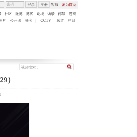
登录
注册
客服
设为首页
城
社区
微博
博客
论坛
访谈
邮箱
游戏
画片
公开课
播客
|
CCTV
频道
栏目
29）
地