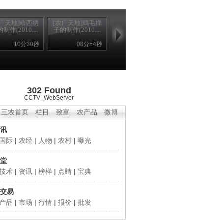
农广天地]靖西绣
[农广天地]鸡毛掸
制作(2010....
子的制作(2010....
10分30秒
08分54秒
302 Found
CCTV_WebServer
三农首页
栏目
致富
农产品
微博
讯
国际
|
农经
|
人物
|
农村
|
曝光
堂
技术
|
资讯
|
榜样
|
点睛
|
宝典
交易
产品
|
市场
|
行情
|
报价
|
批发