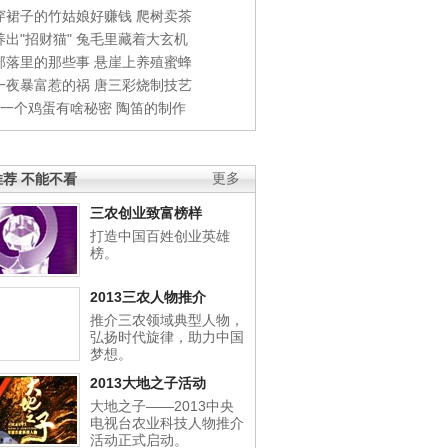
穿裙子的竹姑娘好赚钱
爬树卖茶
出"招财猫"
兔毛里藏着大玄机
部落里的那些事
悬崖上养殖蜜蜂
一夜暴富惹的祸
唐三彩烧制技艺
钱一个鸡蛋有啥秘密
陶笛的制作
荐 不能不看
更多
三农创业致富榜样
打造中国百姓创业英雄
榜。
2013三农人物推介
推介三农领域典型人物，
弘扬时代旋律，助力中国
梦想。
2013大地之子活动
大地之子——2013中央
电视台农业科技人物推介
活动正式启动。