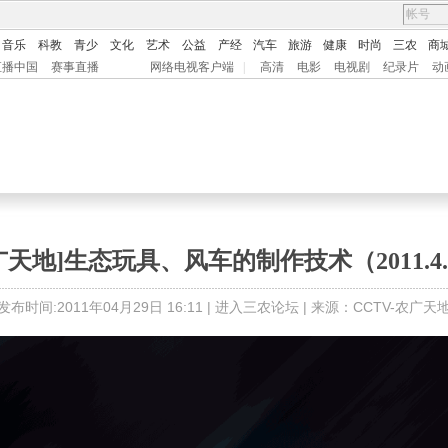
音乐
科教
青少
文化
艺术
公益
产经
汽车
旅游
健康
时尚
三农
商
直播中国
赛事直播
网络电视客户端
|
高清
电影
电视剧
纪录片
动
广天地]生态玩具、风车的制作技术（2011.4.
发布时间:2011年04月29日 16:11 |
进入三农论坛
| 来源：CCTV-农广天