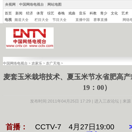
央视网
|
中国网络电视台
|
网站地图
首页
新闻
经济
体育
综艺
春晚
戏曲
音乐
科教
青少
文化
艺术
电视
频道大全
栏目大全
节目大全
直播中国
赛事直播
网络
中国网络电视台
>
农家乐
>
农广天地
>
麦套玉米栽培技术、夏玉米节水省肥高产栽
19：00）
发布时间:2011年04月25日 17:29 |
进入三农论坛
| 来源
首播：
CCTV-7 4月27日19:00