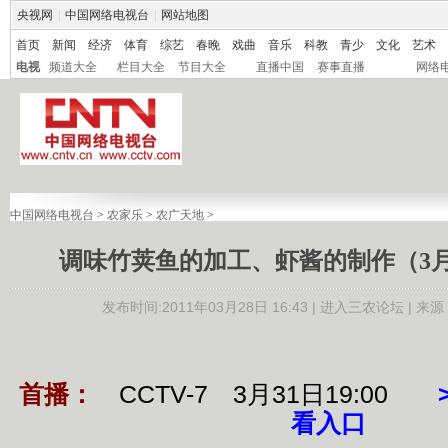
央视网
|
中国网络电视台
|
网站地图
首页
新闻
经济
体育
综艺
春晚
戏曲
音乐
科教
青少
文化
艺术
电视
频道大全
栏目大全
节目大全
直播中国
赛事直播
网络
中国网络电视台
>
农家乐
>
农广天地
>
调味竹荚鱼的加工、虾酱的制作（3月3
发布时间:2011年03月28日 16:43 |
进入三农论坛
| 来源
首播：
CCTV-7 3月31日19:00
看入口