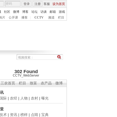
登录
注册
客服
设为首页
城
社区
微博
博客
论坛
访谈
邮箱
游戏
画片
公开课
播客
|
CCTV
频道
栏目
302 Found
CCTV_WebServer
三农首页
栏目
致富
农产品
微博
讯
国际
|
农经
|
人物
|
农村
|
曝光
堂
技术
|
资讯
|
榜样
|
点睛
|
宝典