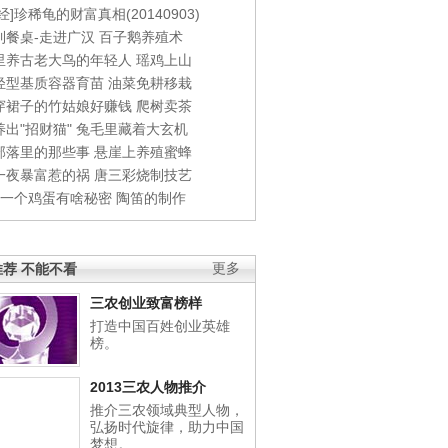
经]珍稀龟的财富真相(20140903)
到餐桌-走进广汉
百子鹅养殖术
里养古老大鸟的年轻人
瑶鸡上山
轻型基质容器育苗
油菜免耕移栽
穿裙子的竹姑娘好赚钱
爬树卖茶
出"招财猫"
兔毛里藏着大玄机
部落里的那些事
悬崖上养殖蜜蜂
一夜暴富惹的祸
唐三彩烧制技艺
钱一个鸡蛋有啥秘密
陶笛的制作
荐 不能不看
更多
三农创业致富榜样
打造中国百姓创业英雄
榜。
2013三农人物推介
推介三农领域典型人物，
弘扬时代旋律，助力中国
梦想。