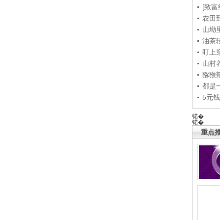
[致富
农田
山坳
油茶
盯上
山村养
猕猴
都是
5元
锘�
锘�
重点推