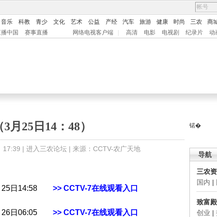
音乐
科教
青少
文化
艺术
公益
产经
汽车
旅游
健康
时尚
三农
商
直播中国
赛事直播
网络电视客户端
|
高清
电影
电视剧
纪录片
动
3月25日14：48）
锘�
7:39 |
进入三农论坛
| 来源：CCTV-农广天地
导航
三农资
国内
|
月25日14:58
>> CCTV-7在线观看入口
致富殿
月26日06:05
>> CCTV-7在线观看入口
创业
|