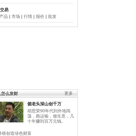
交易
产品
|
市场
|
行情
|
报价
|
批发
人怎么发财
更多
倔老头深山创千万
胡思荣90年代到外地闯
荡，跑运输，做生意，几
十年赚到百万元钱。
养殖创造绿色财富