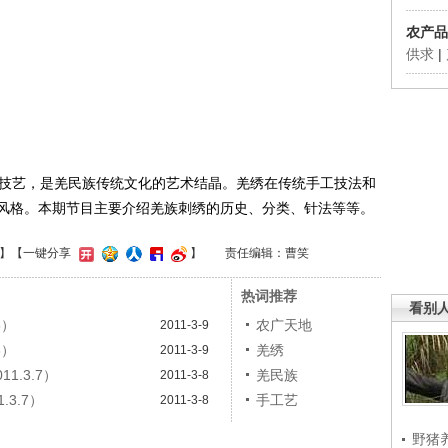
农产品
供求
|
技艺，是羌民族传统文化的艺术结晶。羌绣在传统手工技法和
风格。本期节目主要介绍羌族刺绣的历史、分类、针法等等。
】
【一键分享
】
责任编辑：曹笑
热词推荐
看别
8）
农广天地
2011-3-9
8）
羌绣
2011-3-9
1.3.7）
羌民族
2011-3-8
3.7）
手工艺
2011-3-8
野猪