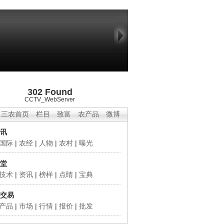
302 Found
CCTV_WebServer
三农首页
栏目
致富
农产品
微博
讯
国际
|
农经
|
人物
|
农村
|
曝光
堂
技术
|
资讯
|
榜样
|
点睛
|
宝典
交易
产品
|
市场
|
行情
|
报价
|
批发