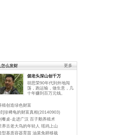
人怎么发财
更多
倔老头深山创千万
胡思荣90年代到外地闯
荡，跑运输，做生意，几
十年赚到百万元钱。
养殖创造绿色财富
经]珍稀龟的财富真相(20140903)
到餐桌-走进广汉
百子鹅养殖术
里养古老大鸟的年轻人
瑶鸡上山
轻型基质容器育苗
油菜免耕移栽