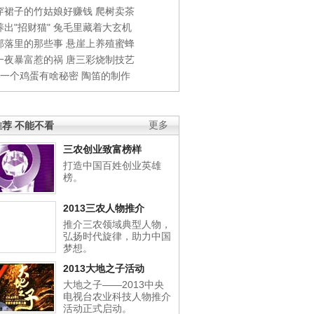
穿裙子的竹姑娘好赚钱
爬树卖茶
出"招财猫"
兔毛里藏着大玄机
部落里的那些事
悬崖上养殖蜜蜂
一夜暴富惹的祸
唐三彩烧制技艺
钱一个鸡蛋有啥秘密
陶笛的制作
荐 不能不看
更多
三农创业致富榜样
打造中国百姓创业英雄
榜。
2013三农人物推介
推介三农领域典型人物，
弘扬时代旋律，助力中国
梦想。
2013大地之子活动
大地之子——2013中央
电视台农业科技人物推介
活动正式启动。