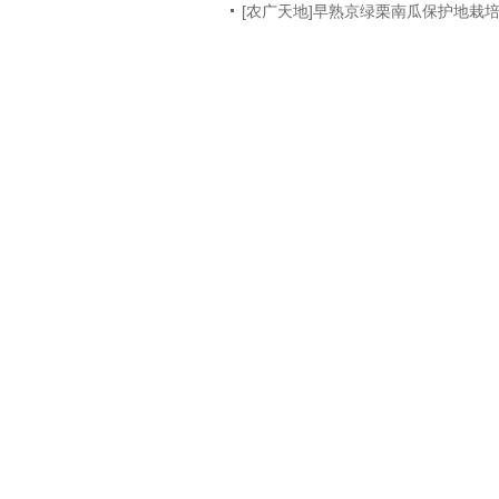
[农广天地]早熟京绿栗南瓜保护地栽培技术