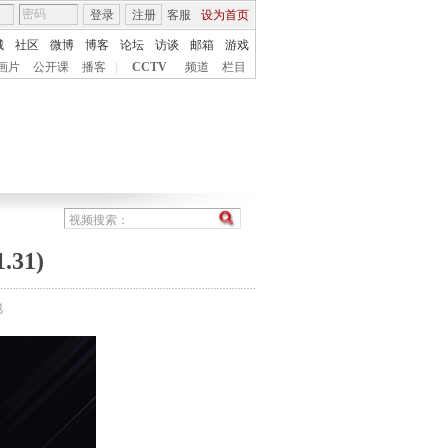
登录
注册
客服
设为首页
城
社区
微博
博客
论坛
访谈
邮箱
游戏
画片
公开课
播客
|
CCTV
频道
栏目
31)
地