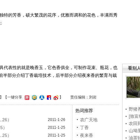
独特的芳香，硕大繁茂的花序，优雅而调和的花色，丰满而秀
；
具代表性的就是晚香玉，它色香俱全，可制作花束、瓶花，也
看别
前半部分介绍丁香栽培技术，后半部分介绍夜来香的繁育与栽
】
【一键分享
】
责任编辑：刘岩
野猪
热词推荐
[致富
.26）
农广天地
2011-1-26
农田
25）
丁香
2011-1-25
山坳
.25）
夜来香
2011-1-25
油茶