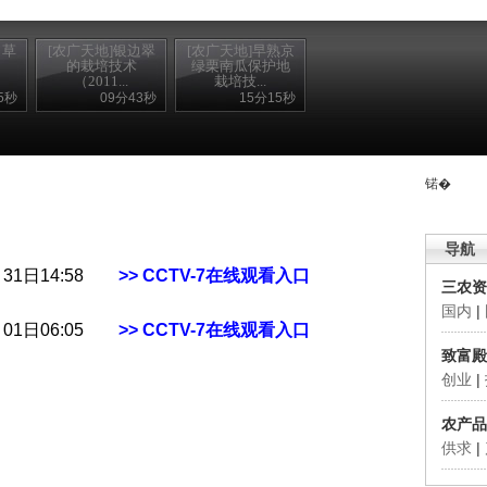
甲草
[农广天地]银边翠
[农广天地]早熟京
的栽培技术
绿栗南瓜保护地
（2011...
栽培技...
5秒
09分43秒
15分15秒
锘�
导航
月31日14:58
>> CCTV-7在线观看入口
三农资
国内
|
月01日06:05
>> CCTV-7在线观看入口
致富殿
创业
|
农产品
供求
|