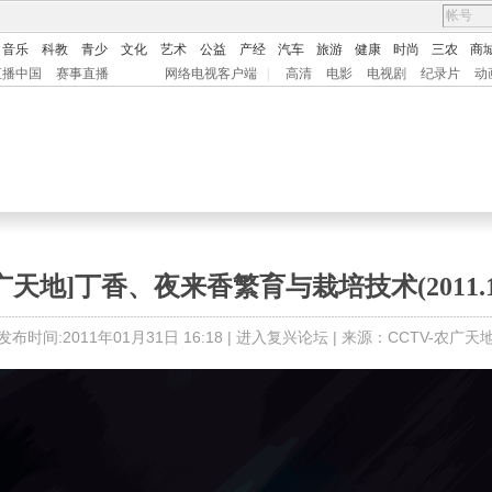
音乐
科教
青少
文化
艺术
公益
产经
汽车
旅游
健康
时尚
三农
商
直播中国
赛事直播
网络电视客户端
|
高清
电影
电视剧
纪录片
动
广天地]丁香、夜来香繁育与栽培技术(2011.1.
发布时间:2011年01月31日 16:18 |
进入复兴论坛
| 来源：CCTV-农广天