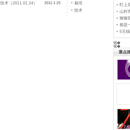
（2011.01.24）
栽培
2011-1-25
盯上
技术
山村养
猕猴
都是
5元
锘�
锘�
重点推