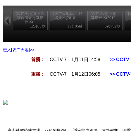
[农广天地]北方温
[农广天地]寒兰栽
[农广天地]小苍兰
室台湾青枣栽培
培技术(2010.1...
栽培技术(2010....
技术(...
12分05秒
13分05秒
09分52秒
进入[农广天地]>>
首播：
CCTV-7 1月11日14:58
>> CCT
重播：
CCTV-7 1月12日06:05
>> CCT
高山杜鹃植株丰满，花色娇艳夺目。适应能力很强，耐热耐寒，四季