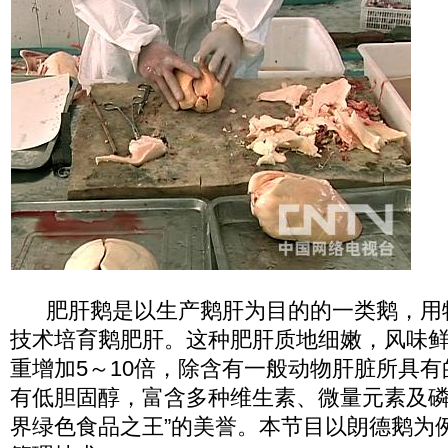
肥肝鹅是以生产鹅肝为目的的一类鹅，用
技术培育鹅肥肝。这种肥肝质地细嫩，风味
重增加5～10倍，除含有一般动物肝脏所具
有低胆固醇，富含多种维生素、微量元素及磷
界绿色食品之王”的美誉。本节目以朗德鹅为