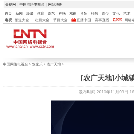
央视网
|
中国网络电视台
|
网站地图
首页
新闻
经济
体育
综艺
春晚
戏曲
音乐
科教
青少
文化
艺术
电视
频道大全
栏目大全
节目大全
直播中国
赛事直播
网络
中国网络电视台
>
农家乐
>
农广天地
>
[农广天地]小城镇污
发布时间:2010年11月03日 16: