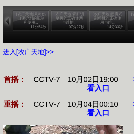
[农广天地]果树伤
[农广天地]青贮铡
[农广天地]便携式
口保护剂的配制
草机的正确使用
割稻机的正确使
和使用...
与维护...
用与维...
11分54秒
07分27秒
14分33秒
进入[农广天地]>>
首播：
CCTV-7 10月02日19:00
看入口
重播：
CCTV-7 10月04日00:10
看入口