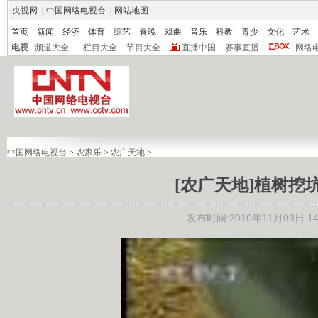
央视网
|
中国网络电视台
|
网站地图
首页
新闻
经济
体育
综艺
春晚
戏曲
音乐
科教
青少
文化
艺术
电视
频道大全
栏目大全
节目大全
直播中国
赛事直播
网络
中国网络电视台
>
农家乐
>
农广天地
>
[农广天地]植树挖坑机
发布时间:2010年11月03日 14: