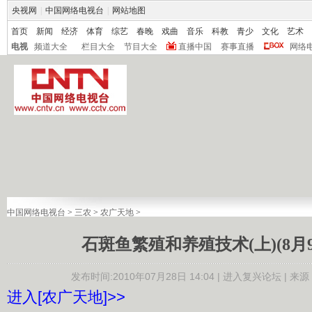
央视网
|
中国网络电视台
|
网站地图
首页
新闻
经济
体育
综艺
春晚
戏曲
音乐
科教
青少
文化
艺术
电视
频道大全
栏目大全
节目大全
直播中国
赛事直播
网络
中国网络电视台
>
三农
>
农广天地
>
石斑鱼繁殖和养殖技术(上)(8月9日
发布时间:2010年07月28日 14:04 |
进入复兴论坛
| 来源
进入[农广天地]>>