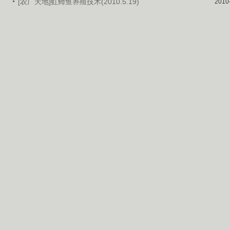
[农广天地]虹鳟鱼养殖技术(2010.5.19)
2010