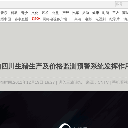
音乐
科教
青少
文化
艺术
公益
产经
汽车
旅游
健康
时尚
三农
商
直播中国
赛事直播
网络电视客户端
|
高清
电影
电视剧
纪录片
动
频]四川生猪生产及价格监测预警系统发挥作
布时间:2011年12月19日 16:27 |
进入三农论坛
| 来源：CNTV |
手机看视