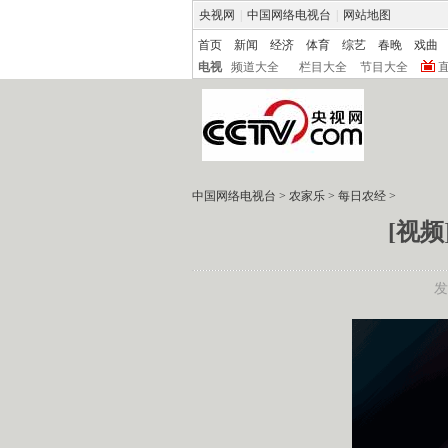
央视网
|
中国网络电视台
|
网站地图
首页
新闻
经济
体育
综艺
春晚
戏曲
电视
频道大全
栏目大全
节目大全
中国网络电视台
>
农家乐
>
每日农经
>
[视
发