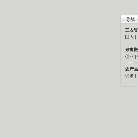
导航
三农资
国内
|
致富殿
创业
|
农产品
供求
|