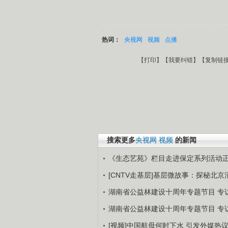
热词：
央视网
视频
点播
【
打印
】【
我要纠错
】【
复制链
搜索更多
央视网
视频
的新闻
《生态艺苑》栏目走进保定系列活动
[CNTV走基层]基层微故事：探秘北京
湖南省公益林建设十周年专题节目 专访
湖南省公益林建设十周年专题节目 专访
[视频]中国航母何时下水 引发外媒热