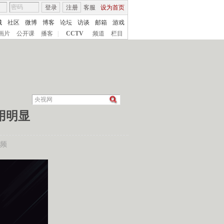
登录
注册
客服
设为首页
城
社区
微博
博客
论坛
访谈
邮箱
游戏
画片
公开课
播客
|
CCTV
频道
栏目
用明显
频