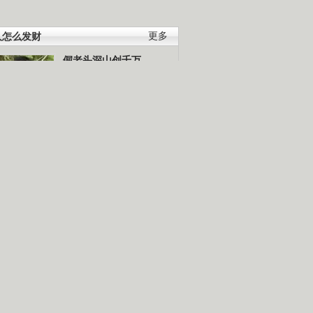
人怎么发财
更多
倔老头深山创千万
胡思荣90年代到外地闯
荡，跑运输，做生意，几
十年赚到百万元钱。
养殖创造绿色财富
经]珍稀龟的财富真相(20140903)
到餐桌-走进广汉
百子鹅养殖术
里养古老大鸟的年轻人
瑶鸡上山
轻型基质容器育苗
油菜免耕移栽
穿裙子的竹姑娘好赚钱
爬树卖茶
出"招财猫"
兔毛里藏着大玄机
部落里的那些事
悬崖上养殖蜜蜂
一夜暴富惹的祸
唐三彩烧制技艺
钱一个鸡蛋有啥秘密
陶笛的制作