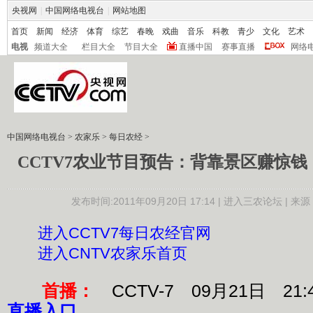
央视网
|
中国网络电视台
|
网站地图
首页
新闻
经济
体育
综艺
春晚
戏曲
音乐
科教
青少
文化
艺术
电视
频道大全
栏目大全
节目大全
直播中国
赛事直播
网络
中国网络电视台
>
农家乐
>
每日农经
>
CCTV7农业节目预告：背靠景区赚惊钱（首
发布时间:2011年09月20日 17:14 |
进入三农论坛
| 来
进入CCTV7每日农经官网
进入CNTV农家乐首页
首播：
CCTV-7 09月21日 21:
直播入口