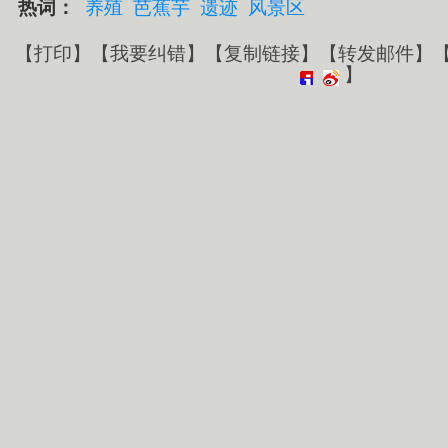
热词：
养殖
芭蕉芋
遗迹
风景区
【
打印
】【
我要纠错
】【
复制链接
】【
转发邮件
】
】