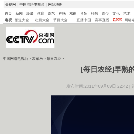
央视网
|
中国网络电视台
|
网站地图
首页
新闻
经济
体育
综艺
春晚
戏曲
音乐
科教
青少
文化
艺术
电视
频道大全
栏目大全
节目大全
直播中国
赛事直播
网络
中国网络电视台
>
农家乐
>
每日农经
>
[每日农经]早熟的巴
发布时间:2011年09月09日 22:42 |