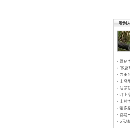
看别
野猪
[致富
农田
山坳
油茶
盯上
山村养
猕猴
都是
5元