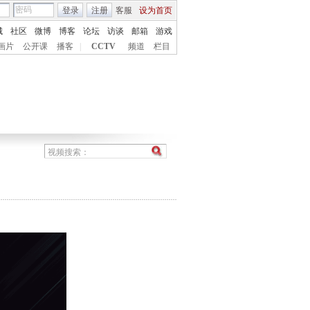
登录
注册
客服
设为首页
城
社区
微博
博客
论坛
访谈
邮箱
游戏
画片
公开课
播客
|
CCTV
频道
栏目