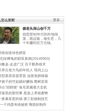
人怎么发财
更多
倔老头深山创千万
胡思荣90年代到外地闯
荡，跑运输，做生意，几
十年赚到百万元钱。
养殖创造绿色财富
经]珍稀龟的财富真相(20140903)
到餐桌-走进广汉
百子鹅养殖术
里养古老大鸟的年轻人
瑶鸡上山
轻型基质容器育苗
油菜免耕移栽
穿裙子的竹姑娘好赚钱
爬树卖茶
出"招财猫"
兔毛里藏着大玄机
部落里的那些事
悬崖上养殖蜜蜂
一夜暴富惹的祸
唐三彩烧制技艺
钱一个鸡蛋有啥秘密
陶笛的制作