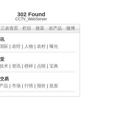
302 Found
CCTV_WebServer
三农首页
栏目
致富
农产品
微博
讯
国际
|
农经
|
人物
|
农村
|
曝光
堂
技术
|
资讯
|
榜样
|
点睛
|
宝典
交易
产品
|
市场
|
行情
|
报价
|
批发