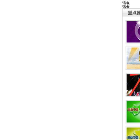
锘�
锘�
重点推