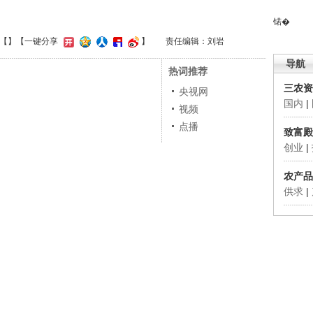
锘�
【
】
【一键分享
】
责任编辑：刘岩
导航
热词推荐
三农资
央视网
国内
|
视频
点播
致富殿
创业
|
农产品
供求
|