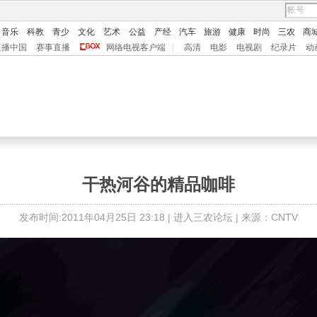
音乐
科教
青少
文化
艺术
公益
产经
汽车
旅游
健康
时尚
三农
商
直播中国
赛事直播
网络电视客户端
|
高清
电影
电视剧
纪录片
动
干热河谷的精品咖啡
发布时间:2011年04月25日 23:18 |
进入三农论坛
| 来源：CNTV