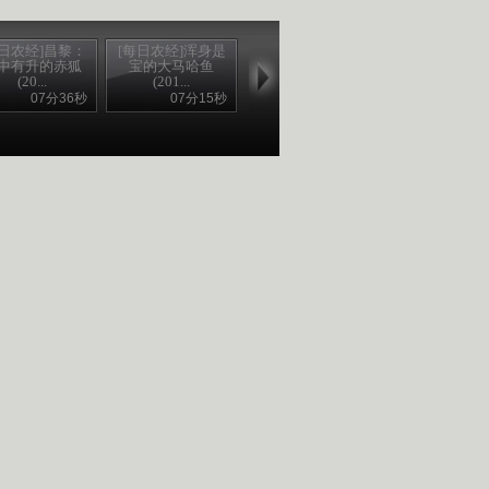
每日农经]昌黎：
[每日农经]浑身是
中有升的赤狐
宝的大马哈鱼
(20...
(201...
07分36秒
07分15秒