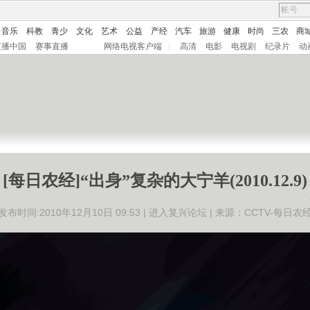
音乐
科教
青少
文化
艺术
公益
产经
汽车
旅游
健康
时尚
三农
商
直播中国
赛事直播
网络电视客户端
|
高清
电影
电视剧
纪录片
动
[每日农经]“出身”复杂的大宁羊(2010.12.9)
发布时间:2010年12月10日 09:53 |
进入复兴论坛
| 来源：CCTV-每日农