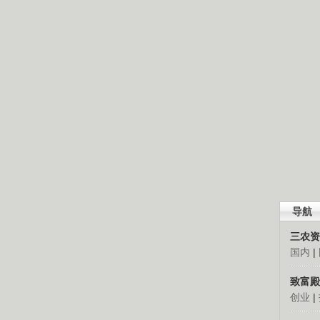
导航
三农资
国内
|
致富殿
创业
|