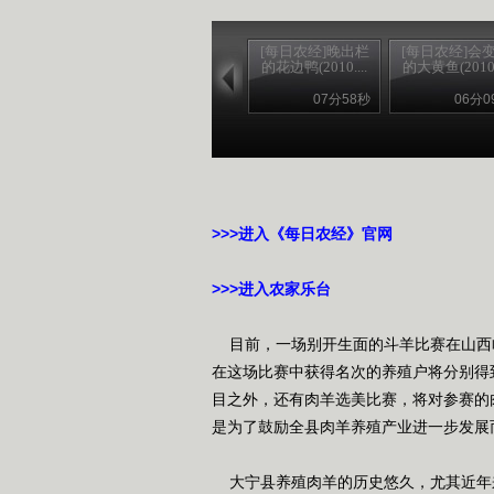
[每日农经]晚出栏
[每日农经]会
的花边鸭(2010....
的大黄鱼(2010..
07分58秒
06分0
>>>进入《每日农经》官网
>>>进入农家乐台
目前，一场别开生面的斗羊比赛在山西
在这场比赛中获得名次的养殖户将分别得
目之外，还有肉羊选美比赛，将对参赛的
是为了鼓励全县肉羊养殖产业进一步发展
大宁县养殖肉羊的历史悠久，尤其近年