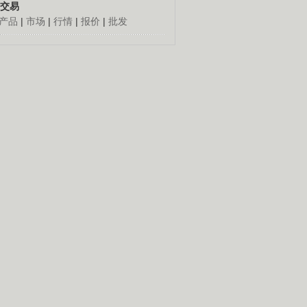
交易
产品
|
市场
|
行情
|
报价
|
批发
人怎么发财
更多
倔老头深山创千万
胡思荣90年代到外地闯
荡，跑运输，做生意，几
十年赚到百万元钱。
养殖创造绿色财富
经]珍稀龟的财富真相(20140903)