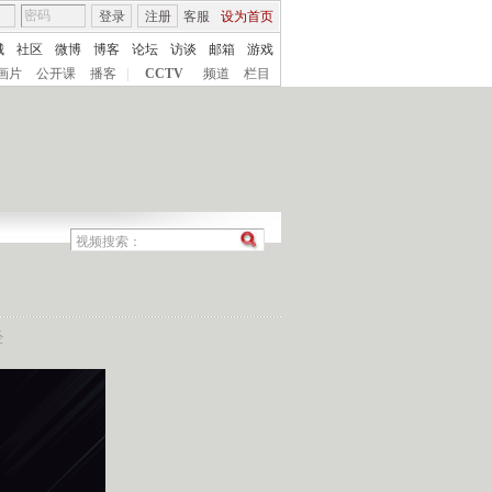
登录
注册
客服
设为首页
城
社区
微博
博客
论坛
访谈
邮箱
游戏
画片
公开课
播客
|
CCTV
频道
栏目
经