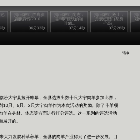
变色
[每日农经]养鹿驯
[每日农经]尚志：
[每日农经]苍山：
[
..
鹿赚鹿钱(2010....
靠“养”赚钱的咖
丹麦红眼白貂身
稳
啡貂...
价高(...
9秒
06分33秒
07分14秒
07分28秒
锘�
临汾大宁县拉开帷幕，全县选拔出数十只大宁肉羊参加比赛，
到10只、5只、2只大宁肉羊作为本次活动的奖励。除了斗羊项
肉羊在身材、体态等方面进行打分评选。这一系列的评选活动
而展开的。
来大力发展种草养羊，全县的肉羊产业得到了进一步发展。目