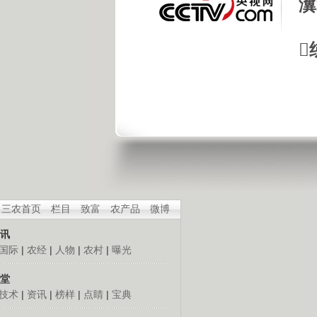
瀵

三农首页
栏目
致富
农产品
微博
讯
国际
|
农经
|
人物
|
农村
|
曝光
堂
技术
|
资讯
|
榜样
|
点睛
|
宝典