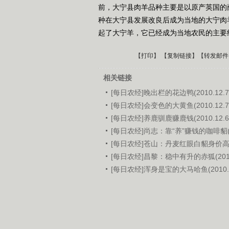
前，大宁县肉羊品种主要是以原产英国的
种在大宁县发展改良后成为当地的大宁肉
起了大宁羊，它已经成为当地农民的主要
【
打印
】 【
复制链接
】【
转发邮件
相关链接
[每日农经]晚出栏的花边鸭(2010.12.7
[每日农经]会变色的大黄鱼(2010.12.7
[每日农经]养鹿驯鹿赚鹿钱(2010.12.6
[每日农经]尚志：靠“养”赚钱的咖啡貂(20
[每日农经]苍山：丹麦红眼白貂身价高(20
[每日农经]昌黎：稳中有升的赤狐(2010.
[每日农经]浑身是宝的大马哈鱼(2010.1