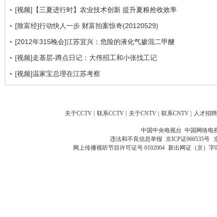
[视频]【三夏进行时】农业技术创新 提升夏粮抢收效率
[致富经]行动快人一步 财富拍案惊奇(20120529)
[2012年315晚会]江苏宜兴：危险的液化气掺混二甲醚
[视频]走基层-蹲点日记：大伟招工和小张找工记
[视频]温家宝总理在江苏考察
关于CCTV
|
联系CCTV
|
关于CNTV
|
联系CNTV
|
人才招聘
中国中央电视台 中国网络电
违法和不良信息举报
京ICP证060535号
网上传播视听节目许可证号 0102004
新出网证（京）字0