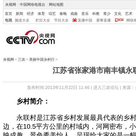
央视网
|
中国网络电视台
|
网站地图
首页
新闻
经济
体育
综艺
春晚
戏曲
音乐
科教
青少
文化
艺术
电视
频道大全
栏目大全
节目大全
直播中国
赛事直播
网络
央视网
>
三农
>
美丽中国乡村行
>
江苏省张家港市南丰镇永
发布时间:2013年11月22日 11:46 |
进入三农论坛
| 来源：
乡村简介：
永联村是江苏省乡村发展最具代表的乡村
边，在10.5平方公里的村域内，河网密布，
映成趣，景色秀美怡人，呈现给大家的是一幅