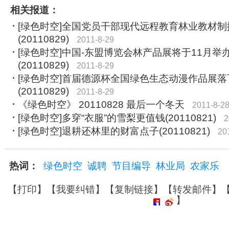
相关报道：
[绿色时空]全国党员干部现代远程教育林业教材
(20110829)
2011-8-29
[绿色时空]中国-东盟博览会林产品展将于11月举
(20110829)
2011-8-29
[绿色时空]首届德源杯全国绿色生态动漫作品展落
(20110829)
2011-8-29
《绿色时空》 20110828 最后一个冬天
2011-8-2
[绿色时空]多穿“衣服”的雪梨更值钱(20110821)
2
[绿色时空]退耕还林里的财富点子(20110821)
20
热词：
绿色时空
诚聘
节目编导
林业局
农家乐
【
打印
】【
我要纠错
】【
复制链接
】【
转发邮件
】
】