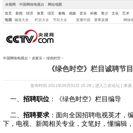
央视网
|
中国网络电视台
|
网站地图
首页
新闻
经济
体育
综艺
春晚
戏曲
音乐
科教
青少
文化
艺术
电视
频道大全
栏目大全
节目大全
直播中国
赛事直播
网络
中国网络电视台
>
农家乐
>
绿色时空
>
《绿色时空》栏目诚聘节
发布时间:2011年09月01日 15:28 |
进入三农论坛
| 来源
一、
招聘职位
：《绿色时空》栏目编导
二、
招聘要求
：面向全国招聘电视英才，编
下，电视、新闻相关专业，文笔好，懂编辑