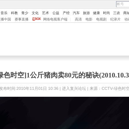
音乐
科教
青少
文化
艺术
公益
产经
汽车
旅游
健康
时尚
三农
商
直播中国
赛事直播
网络电视客户端
|
高清
电影
电视剧
纪录片
动
绿色时空]1公斤猪肉卖80元的秘诀(2010.10.3
发布时间:2010年11月01日 10:36 |
进入复兴论坛
| 来源：CCTV-绿色时