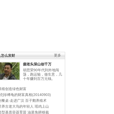
人怎么发财
更多
倔老头深山创千万
胡思荣90年代到外地闯
荡，跑运输，做生意，几
十年赚到百万元钱。
养殖创造绿色财富
经]珍稀龟的财富真相(20140903)
到餐桌-走进广汉
百子鹅养殖术
里养古老大鸟的年轻人
瑶鸡上山
轻型基质容器育苗
油菜免耕移栽