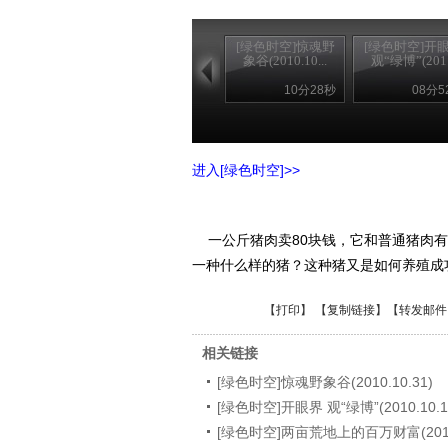
[绿色时空]惊魂野
[绿色时空]开
象谷(2010.10...
观“绿博”(201.
10分28秒
08分5
进入[绿色时空]>>
一公斤猪肉卖80块钱，它和普通猪肉有
一种什么样的猪？这种猪又是如何养殖成
【
打印
】 【
复制链接
】【
转发邮件
相关链接
[绿色时空]惊魂野象谷(2010.10.31)
[绿色时空]开眼界 观“绿博”(2010.10.1
[绿色时空]两亩荒地上的百万财富(2010.