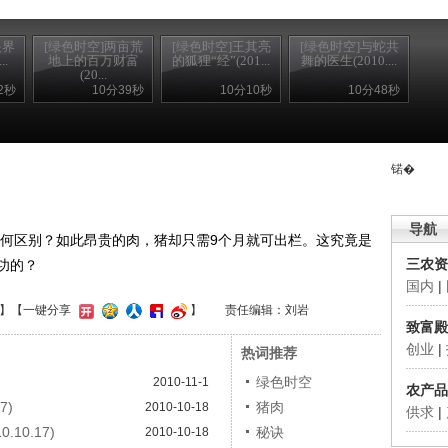
眼界
[绿色时空]两亩荒
[绿色时空]王其亮
[绿色时空]与蛇共
..
地上的百万财富
的狐狸“经”(201...
舞的医生(2010....
(20...
2秒
10分39秒
10分10秒
10分48秒
锘�
导航
何区别？如此昂贵的肉，猪却只需9个月就可出栏。这究竟是
三农资
功的？
国内
|
】
【一键分享
】
责任编辑：刘岩
致富殿
创业
|
热词推荐
绿色时空
2010-11-1
农产品
7)
猪肉
2010-10-18
供求
|
10.17)
秘诀
2010-10-18