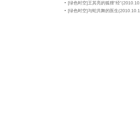
[绿色时空]王其亮的狐狸“经”(2010.10.
[绿色时空]与蛇共舞的医生(2010.10.1