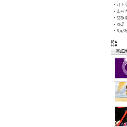
盯上
山村养
猕猴
都是
5元
锘�
锘�
重点推