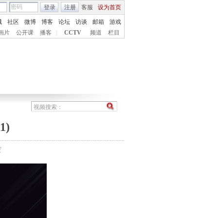
登录
注册
客服
设为首页
城
社区
微博
博客
论坛
访谈
邮箱
游戏
画片
公开课
播客
|
CCTV
频道
栏目
1)
空