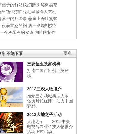
穿裙子的竹姑娘好赚钱
爬树卖茶
出"招财猫"
兔毛里藏着大玄机
部落里的那些事
悬崖上养殖蜜蜂
一夜暴富惹的祸
唐三彩烧制技艺
钱一个鸡蛋有啥秘密
陶笛的制作
荐 不能不看
更多
三农创业致富榜样
打造中国百姓创业英雄
榜。
2013三农人物推介
推介三农领域典型人物，
弘扬时代旋律，助力中国
梦想。
2013大地之子活动
大地之子——2013中央
电视台农业科技人物推介
活动正式启动。