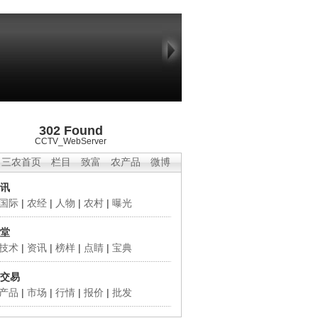
302 Found
CCTV_WebServer
三农首页
栏目
致富
农产品
微博
讯
国际
|
农经
|
人物
|
农村
|
曝光
堂
技术
|
资讯
|
榜样
|
点睛
|
宝典
交易
产品
|
市场
|
行情
|
报价
|
批发