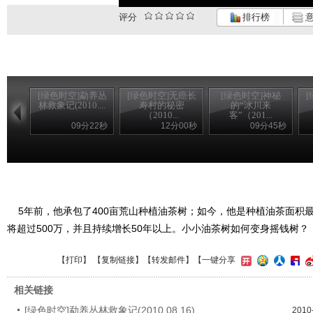
评分
排行榜
意
[绿色时空]勐养丛
[绿色时空]无癌长
[绿色时空]神秘
林救象记(2010....
寿村的秘密
的“冰川来
（2010...
客”（201...
09分22秒
12分00秒
09分45秒
5年前，他承包了400亩荒山种植油茶树；如今，他是种植油茶面积最
将超过500万，并且持续增长50年以上。小小油茶树如何变身摇钱树？
【
打印
】 【
复制链接
】【
转发邮件
】
【一键分享
相关链接
[绿色时空]勐养丛林救象记(2010.08.16)
2010